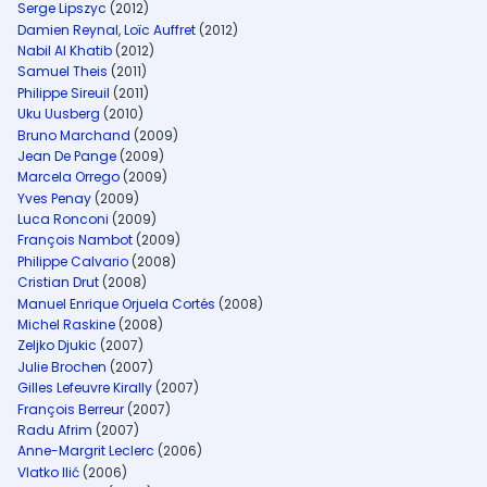
Serge Lipszyc
(2012)
Damien Reynal
,
Loïc Auffret
(2012)
Nabil Al Khatib
(2012)
Samuel Theis
(2011)
Philippe Sireuil
(2011)
Uku Uusberg
(2010)
Bruno Marchand
(2009)
Jean De Pange
(2009)
Marcela Orrego
(2009)
Yves Penay
(2009)
Luca Ronconi
(2009)
François Nambot
(2009)
Philippe Calvario
(2008)
Cristian Drut
(2008)
Manuel Enrique Orjuela Cortés
(2008)
Michel Raskine
(2008)
Zeljko Djukic
(2007)
Julie Brochen
(2007)
Gilles Lefeuvre Kirally
(2007)
François Berreur
(2007)
Radu Afrim
(2007)
Anne-Margrit Leclerc
(2006)
Vlatko Ilić
(2006)