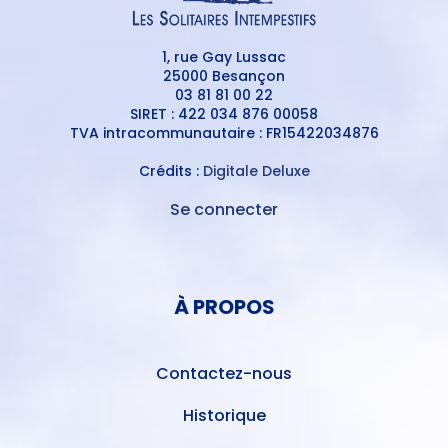
1, rue Gay Lussac
25000 Besançon
03 81 81 00 22
SIRET : 422 034 876 00058
TVA intracommunautaire : FR15422034876
Crédits :
Digitale Deluxe
Se connecter
MENU
DU
MENU
COMPTE
PIED
DE
À PROPOS
DE
L'UTILISATEUR
PAGE
Contactez-nous
Historique