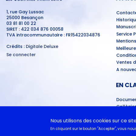
1, rue Gay Lussac
Contact
25000 Besançon
Historiq
03 81 81 00 22
Manuscri
SIRET : 422 034 876 00058
Service 
TVA intracommunautaire : FR15422034876
Mentions
Crédits :
Digitale Deluxe
Meilleur
Se connecter
Conditio
MENU
Ventes d
DU
COMPTE
A nouvea
DE
L'UTILISATEUR
EN CL
Documen
Collègie
Cycle 4 
littéra
Nous utilisons des cookies sur ce sit
Lycéens
En cliquant sur le bouton "Accepter", vous nous 
Juste la