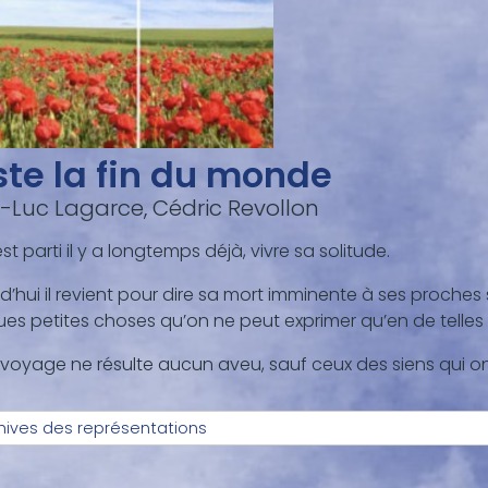
ste la fin du monde
-Luc Lagarce, Cédric Revollon
est parti il y a longtemps déjà, vivre sa solitude.
d’hui il revient pour dire sa mort imminente à ses proches si 
es petites choses qu’on ne peut exprimer qu’en de telles
voyage ne résulte aucun aveu, sauf ceux des siens qui ont
hives des représentations