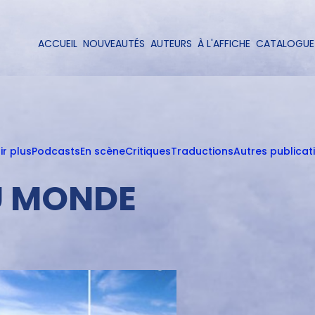
Aller
au
contenu
ACCUEIL
NOUVEAUTÉS
AUTEURS
À L'AFFICHE
CATALOGUE
Navigation
principal
principale
ir plus
Podcasts
En scène
Critiques
Traductions
Autres publicat
DU MONDE