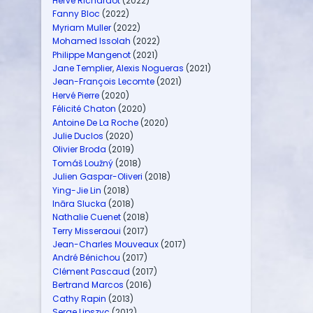
Hervé Richardot
(2022)
Fanny Bloc
(2022)
Myriam Muller
(2022)
Mohamed Issolah
(2022)
Philippe Mangenot
(2021)
Jane Templier
,
Alexis Nogueras
(2021)
Jean-François Lecomte
(2021)
Hervé Pierre
(2020)
Félicité Chaton
(2020)
Antoine De La Roche
(2020)
Julie Duclos
(2020)
Olivier Broda
(2019)
Tomáš Loužný
(2018)
Julien Gaspar-Oliveri
(2018)
Ying-Jie Lin
(2018)
Ināra Slucka
(2018)
Nathalie Cuenet
(2018)
Terry Misseraoui
(2017)
Jean-Charles Mouveaux
(2017)
André Bénichou
(2017)
Clément Pascaud
(2017)
Bertrand Marcos
(2016)
Cathy Rapin
(2013)
Serge Lipszyc
(2012)