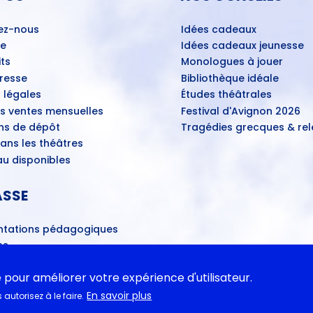
ez-nous
Idées cadeaux
ue
Idées cadeaux jeunesse
ts
Monologues à jouer
Presse
Bibliothèque idéale
 légales
Études théâtrales
es ventes mensuelles
Festival d'Avignon 2026
ns de dépôt
Tragédies grecques & rele
ans les théâtres
u disponibles
ASSE
tations pédagogiques
ns
- Propositions d’œuvres
ires
e pour améliorer votre expérience d'utilisateur.
En savoir plus
autorisez à le faire.
 fin du monde au Bac