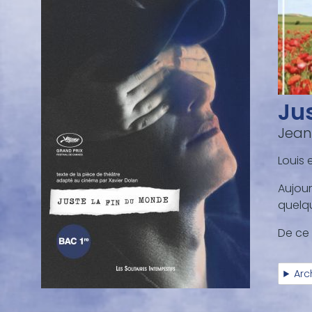
Ju
Jean
Louis 
Aujour
quelqu
De ce 
Arc