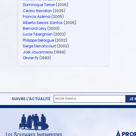
Dominique Terrier
(2005)
Cédric Revollon
(2005)
Francis Azéma
(2005)
Alberto Seixas Santos
(2005)
Bernard Levy
(2003)
Lucie Tiberghien
(2002)
Philippe Delaigue
(2002)
Serge Denoncourt
(2002)
Joël Jouanneau
(1999)
Olivier Py
(1993)
SUIVRE L'ACTUALITÉ
JE
MENU
PIED
DE
PAGE
À PRO