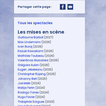
Partager cette page :
Tous les spectacles
Les mises en scène
Guillaume Barbot
(2027)
Max Lindemann
(2026)
Ivan Buraj
(2026)
Kazuki Kawakami
(2026)
Mathilde Toubeau
(2026)
Valentinas Masalskis
(2026)
Grégoire Aubin
(2026)
Eugen Jebeleanu
(2025)
Christopher Rüping
(2025)
Johanny Bert
(2025)
Joe Melki
(2024)
Matija Ferlin
(2024)
Rodrigo Torres
(2024)
Hugo Favier
(2024)
Théophile Sorgues
(2023)