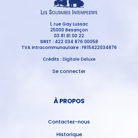
1, rue Gay Lussac
25000 Besançon
03 81 81 00 22
SIRET : 422 034 876 00058
TVA intracommunautaire : FR15422034876
Crédits :
Digitale Deluxe
Se connecter
MENU
DU
MENU
COMPTE
PIED
DE
À PROPOS
DE
L'UTILISATEUR
PAGE
Contactez-nous
Historique