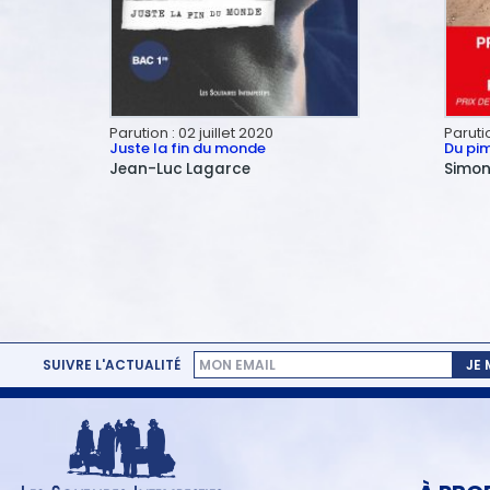
Parution :
02 juillet 2020
Paruti
Juste la fin du monde
Du pim
Jean-Luc
Lagarce
Simo
SUIVRE L'ACTUALITÉ
JE
MENU
PIED
DE
PAGE