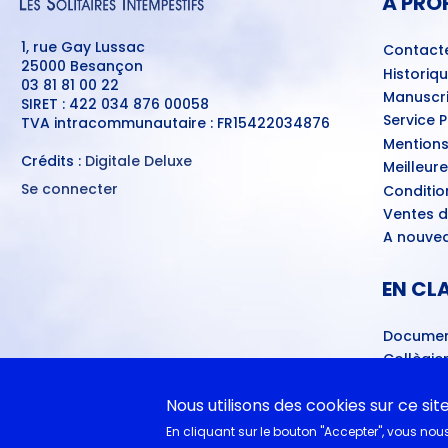
À PRO
1, rue Gay Lussac
Contact
25000 Besançon
Historiq
03 81 81 00 22
Manuscri
SIRET : 422 034 876 00058
Service 
TVA intracommunautaire : FR15422034876
Mentions
Crédits :
Digitale Deluxe
Meilleur
Se connecter
Conditio
MENU
Ventes d
DU
COMPTE
A nouvea
DE
L'UTILISATEUR
EN CL
Documen
Collègie
Cycle 4 
littéra
Nous utilisons des cookies sur ce sit
Lycéens
En cliquant sur le bouton "Accepter", vous nous 
Juste la