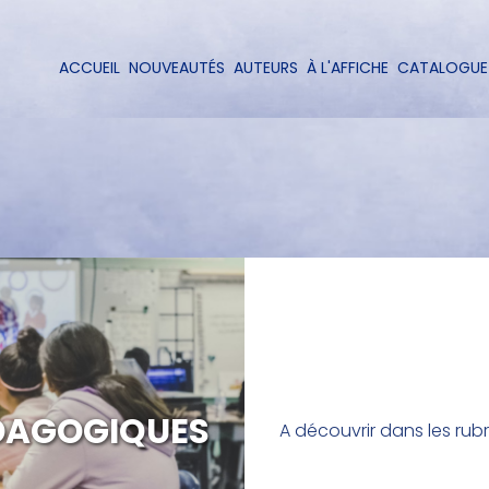
Aller
au
contenu
ACCUEIL
NOUVEAUTÉS
AUTEURS
À L'AFFICHE
CATALOGUE
Navigation
principal
principale
DAGOGIQUES
A découvrir dans les rubr