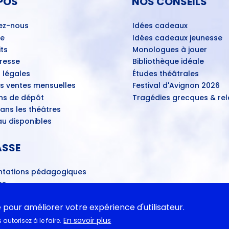
POS
NOS CONSEILS
ez-nous
Idées cadeaux
ue
Idées cadeaux jeunesse
ts
Monologues à jouer
Presse
Bibliothèque idéale
 légales
Études théâtrales
es ventes mensuelles
Festival d'Avignon 2026
ns de dépôt
Tragédies grecques & rele
ans les théâtres
u disponibles
ASSE
tations pédagogiques
ns
- Propositions d’œuvres
ires
e pour améliorer votre expérience d'utilisateur.
En savoir plus
autorisez à le faire.
 fin du monde au Bac