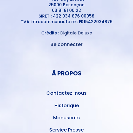
25000 Besançon
03 81 81 00 22
SIRET : 422 034 876 00058
TVA intracommunautaire : FR15422034876
Crédits :
Digitale Deluxe
Se connecter
MENU
DU
MENU
COMPTE
PIED
DE
À PROPOS
DE
L'UTILISATEUR
PAGE
Contactez-nous
Historique
Manuscrits
Service Presse