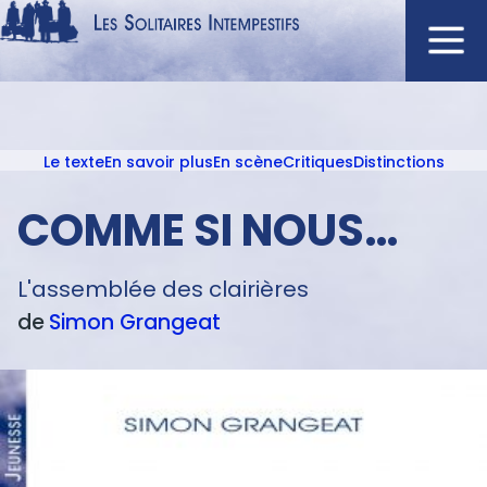
Aller
au
contenu
Navigation
principal
principale
Le texte
En savoir plus
En scène
Critiques
Distinctions
ACCUEIL
Menu
NOUVEAUTÉS
texte
COMME SI NOUS…
AUTEURS
À L'AFFICHE
L'assemblée des clairières
CATALOGUE
de
Simon
Grangeat
DISTINCTIONS
CRITIQUES
PODCASTS