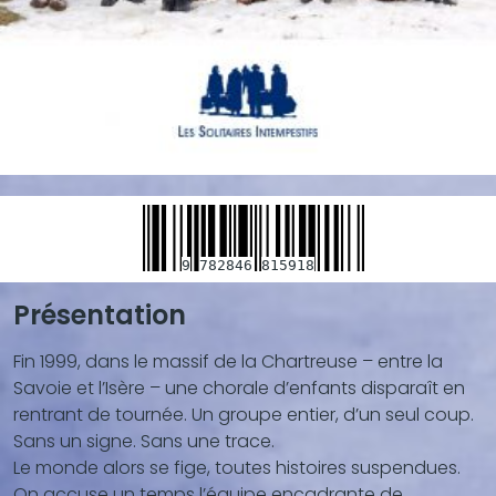
9
782846
815918
Présentation
Blocs
de
Fin 1999, dans le massif de la Chartreuse – entre la
contenu
Savoie et l’Isère – une chorale d’enfants disparaît en
(texte,
rentrant de tournée. Un groupe entier, d’un seul coup.
vidéo,
Sans un signe. Sans une trace.
...)
Le monde alors se fige, toutes histoires suspendues.
On accuse un temps l’équipe encadrante de