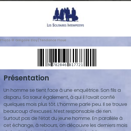
Photo © Grégoire Eloy/Tendance Floue
9
782846
817721
Présentation
Blocs
de
Un homme se tient face à une enquêtrice. Son fils a
contenu
disparu. Sa sœur également, à qui il l’avait confié
(texte,
quelques mois plus tôt. L’homme parle peu. Il se trouve
vidéo,
beaucoup d’excuses. N’est responsable de rien.
...)
Surtout pas de l’état du jeune homme. En parallèle à
cet échange, à rebours, on découvre les derniers mois