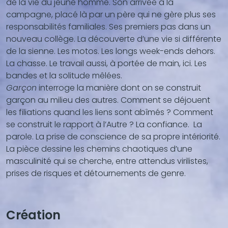
de la vie du jeune homme. Son arrivée à la
campagne, placé là par un père qui ne gère plus ses
responsabilités familiales. Ses premiers pas dans un
nouveau collège. La découverte d’une vie si différente
de la sienne. Les motos. Les longs week-ends dehors.
La chasse. Le travail aussi, à portée de main, ici. Les
bandes et la solitude mêlées.
Garçon
interroge la manière dont on se construit
garçon au milieu des autres. Comment se déjouent
les filiations quand les liens sont abîmés ? Comment
se construit le rapport à l’Autre ? La confiance. La
parole. La prise de conscience de sa propre intériorité.
La pièce dessine les chemins chaotiques d’une
masculinité qui se cherche, entre attendus virilistes,
prises de risques et détournements de genre.
Création