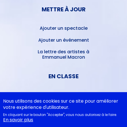
METTRE À JOUR
Ajouter un spectacle
Ajouter un événement
La lettre des artistes à
Emmanuel Macron
EN CLASSE
Documentations
pédagogiques
Nous utilisons des cookies sur ce site pour améliorer
votre expérience d'utilisateur.
Collègiens
En cliquant sur le bouton "Accepter", vous nous autorisez à le faire.
En savoir plus
Cycle 4 - Propositions