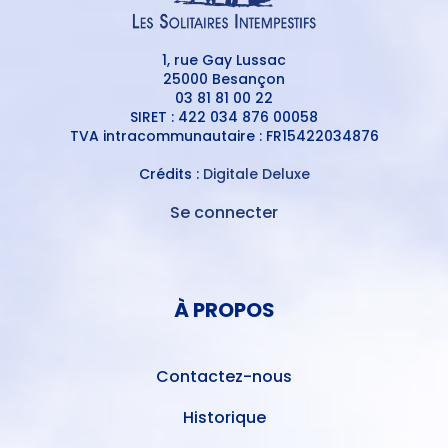
1, rue Gay Lussac
25000 Besançon
03 81 81 00 22
SIRET : 422 034 876 00058
TVA intracommunautaire : FR15422034876
Crédits :
Digitale Deluxe
Se connecter
MENU
DU
MENU
COMPTE
PIED
DE
À PROPOS
DE
L'UTILISATEUR
PAGE
Contactez-nous
Historique