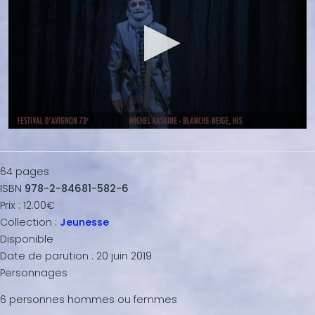
0
s
e
c
64
pages
o
ISBN
978-2-84681-582-6
n
d
Prix :
12.00€
s
Collection :
Jeunesse
o
f
Disponible
3
Date de parution :
20 juin 2019
m
i
Personnages
n
u
6 personnes hommes ou femmes
t
e