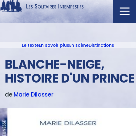
Aller
au
contenu
Navigation
principal
principale
Le texte
En savoir plus
En scène
Distinctions
ACCUEIL
Menu
NOUVEAUTÉS
texte
BLANCHE-NEIGE,
AUTEURS
HISTOIRE D'UN PRINCE
À L'AFFICHE
CATALOGUE
de
Marie
Dilasser
DISTINCTIONS
CRITIQUES
PODCASTS