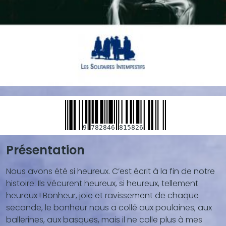
9
782846
815826
Présentation
Blocs
de
Nous avons été si heureux. C’est écrit à la fin de notre
contenu
histoire. Ils vécurent heureux, si heureux, tellement
(texte,
heureux ! Bonheur, joie et ravissement de chaque
vidéo,
seconde, le bonheur nous a collé aux poulaines, aux
...)
ballerines, aux basques, mais il ne colle plus à mes