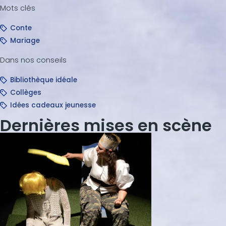
s
Mots clés
,
1
Conte
2
s
Mariage
e
c
Dans nos conseils
o
n
Bibliothèque idéale
d
s
Collèges
Idées cadeaux jeunesse
Dernières mises en scène