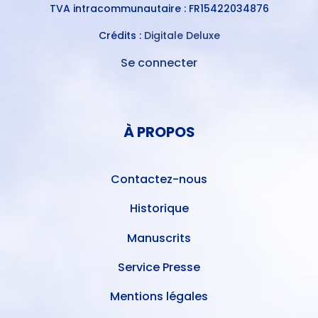
TVA intracommunautaire : FR15422034876
Crédits :
Digitale Deluxe
Se connecter
MENU
DU
MENU
COMPTE
PIED
DE
À PROPOS
DE
L'UTILISATEUR
PAGE
Contactez-nous
Historique
Manuscrits
Service Presse
Mentions légales