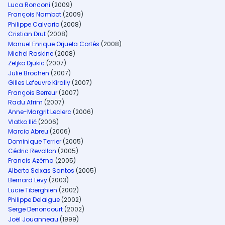
Luca Ronconi
(2009)
François Nambot
(2009)
Philippe Calvario
(2008)
Cristian Drut
(2008)
Manuel Enrique Orjuela Cortés
(2008)
Michel Raskine
(2008)
Zeljko Djukic
(2007)
Julie Brochen
(2007)
Gilles Lefeuvre Kirally
(2007)
François Berreur
(2007)
Radu Afrim
(2007)
Anne-Margrit Leclerc
(2006)
Vlatko Ilić
(2006)
Marcio Abreu
(2006)
Dominique Terrier
(2005)
Cédric Revollon
(2005)
Francis Azéma
(2005)
Alberto Seixas Santos
(2005)
Bernard Levy
(2003)
Lucie Tiberghien
(2002)
Philippe Delaigue
(2002)
Serge Denoncourt
(2002)
Joël Jouanneau
(1999)