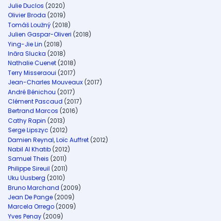
Julie Duclos
(2020)
Olivier Broda
(2019)
Tomáš Loužný
(2018)
Julien Gaspar-Oliveri
(2018)
Ying-Jie Lin
(2018)
Ināra Slucka
(2018)
Nathalie Cuenet
(2018)
Terry Misseraoui
(2017)
Jean-Charles Mouveaux
(2017)
André Bénichou
(2017)
Clément Pascaud
(2017)
Bertrand Marcos
(2016)
Cathy Rapin
(2013)
Serge Lipszyc
(2012)
Damien Reynal
,
Loïc Auffret
(2012)
Nabil Al Khatib
(2012)
Samuel Theis
(2011)
Philippe Sireuil
(2011)
Uku Uusberg
(2010)
Bruno Marchand
(2009)
Jean De Pange
(2009)
Marcela Orrego
(2009)
Yves Penay
(2009)