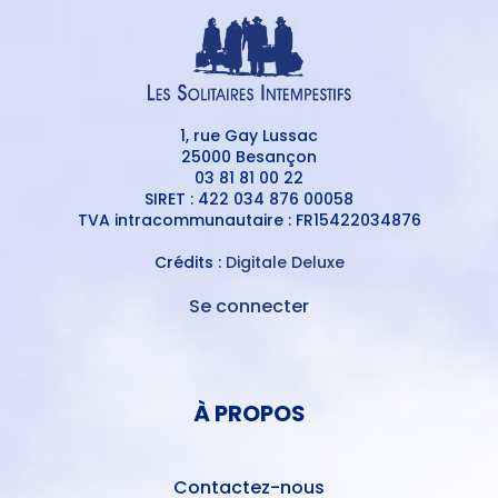
1, rue Gay Lussac
25000 Besançon
03 81 81 00 22
SIRET : 422 034 876 00058
TVA intracommunautaire : FR15422034876
Crédits :
Digitale Deluxe
Se connecter
MENU
DU
MENU
COMPTE
PIED
DE
À PROPOS
DE
L'UTILISATEUR
PAGE
Contactez-nous