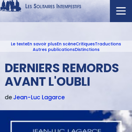
Aller
au
contenu
Navigation
principal
principale
Le texte
En savoir plus
En scène
Critiques
Traductions
ACCUEIL
Menu
Autres publications
Distinctions
NOUVEAUTÉS
texte
DERNIERS REMORDS
AUTEURS
À L'AFFICHE
AVANT L'OUBLI
CATALOGUE
DISTINCTIONS
de
Jean-Luc
Lagarce
CRITIQUES
PODCASTS