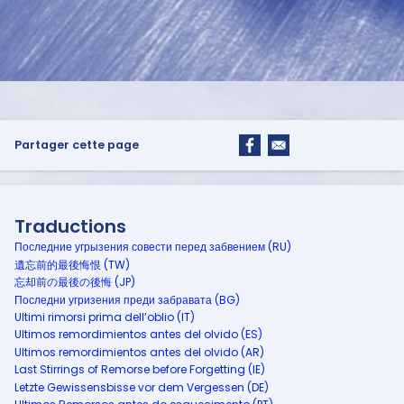
Partager cette page
Traductions
Последние угрызения совести перед забвением (RU)
遺忘前的最後悔恨 (TW)
忘却前の最後の後悔 (JP)
Последни угризения преди забравата (BG)
Ultimi rimorsi prima dell’oblio (IT)
Ultimos remordimientos antes del olvido (ES)
Ultimos remordimientos antes del olvido (AR)
Last Stirrings of Remorse before Forgetting (IE)
Letzte Gewissensbisse vor dem Vergessen (DE)