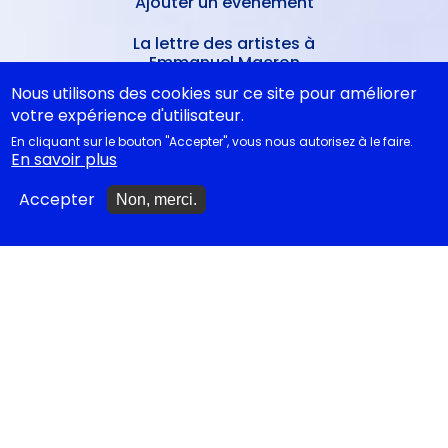
Ajouter un événement
La lettre des artistes à
Emmanuel Macron
Nous utilisons des cookies sur ce site pour améliorer
votre expérience d'utilisateur.
EN CLASSE
En cliquant sur le bouton "Accepter", vous nous autorisez à le faire.
En savoir plus
Documentations
Accepter
Non, merci.
pédagogiques
Collègiens
Cycle 4 - Propositions
d’œuvres littéraires
Lycéens
Juste la fin du monde au Bac
Koltès à l'agrégation