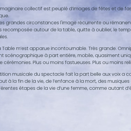
imaginaire collectif est peuplé d’images de fêtes et de fas
ique.
es grandes circonstances l'image récurrente ou rémanente 
s recomposée autour de la table, quitte à oublier, le temp
les.
la Table m’est apparue incontournable. Très grande. Omni
nt scénographique à part entière, mobile, quasiment uni
 de cérémonies. Plus ou moins fastueuses. Plus ou moins rel
tition musicale du spectacle fait la part belle aux voix a c
ut à la fin de la vie, de l’enfance à la mort, des musiqu
fférentes étapes de la vie d’une femme, comme autant d’éc