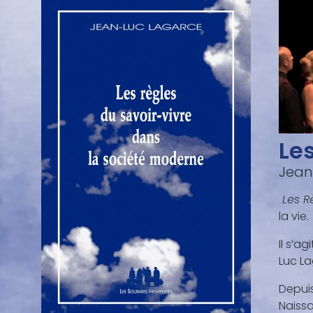
Le
Jean
Les R
la vie.
Il s’a
Luc La
Depuis
Naissa