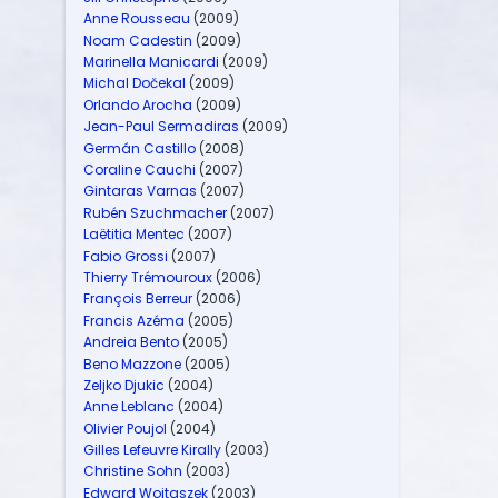
Anne Rousseau
(2009)
Noam Cadestin
(2009)
Marinella Manicardi
(2009)
Michal Dočekal
(2009)
Orlando Arocha
(2009)
Jean-Paul Sermadiras
(2009)
Germán Castillo
(2008)
Coraline Cauchi
(2007)
Gintaras Varnas
(2007)
Rubén Szuchmacher
(2007)
Laëtitia Mentec
(2007)
Fabio Grossi
(2007)
Thierry Trémouroux
(2006)
François Berreur
(2006)
Francis Azéma
(2005)
Andreia Bento
(2005)
Beno Mazzone
(2005)
Zeljko Djukic
(2004)
Anne Leblanc
(2004)
Olivier Poujol
(2004)
Gilles Lefeuvre Kirally
(2003)
Christine Sohn
(2003)
Edward Wojtaszek
(2003)