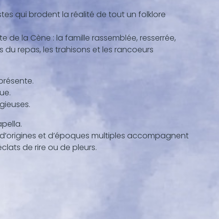
tes qui brodent la réalité de tout un folklore
de la Cène : la famille rassemblée, resserrée,
s du repas, les trahisons et les rancoeurs
présente.
que.
igieuses.
apella.
es d’origines et d’époques multiples accompagnent
lats de rire ou de pleurs.