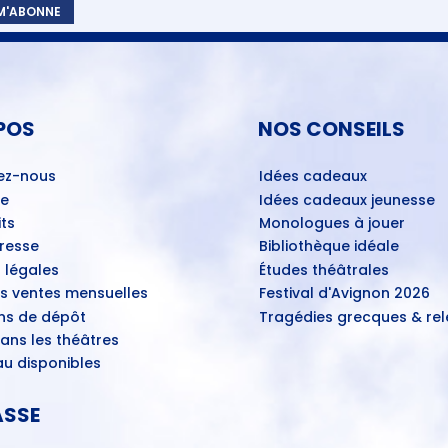
 M'ABONNE
POS
NOS CONSEILS
ez-nous
Idées cadeaux
ue
Idées cadeaux jeunesse
ts
Monologues à jouer
Presse
Bibliothèque idéale
 légales
Études théâtrales
es ventes mensuelles
Festival d'Avignon 2026
ns de dépôt
Tragédies grecques & rele
ans les théâtres
u disponibles
ASSE