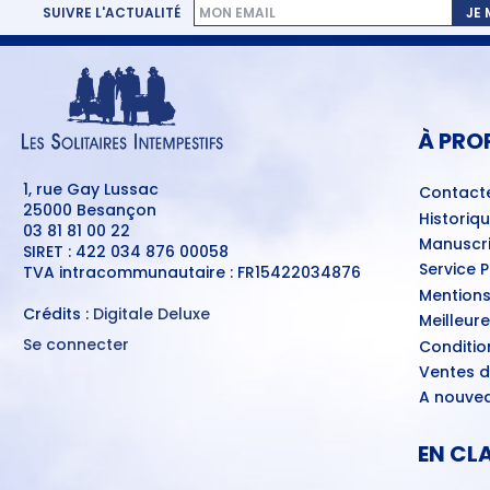
SUIVRE L'ACTUALITÉ
JE
MENU
PIED
DE
PAGE
À PRO
1, rue Gay Lussac
Contact
25000 Besançon
Historiq
03 81 81 00 22
Manuscri
SIRET : 422 034 876 00058
Service 
TVA intracommunautaire : FR15422034876
Mentions
Crédits :
Digitale Deluxe
Meilleur
Se connecter
Conditio
MENU
Ventes d
DU
COMPTE
A nouvea
DE
L'UTILISATEUR
EN CL