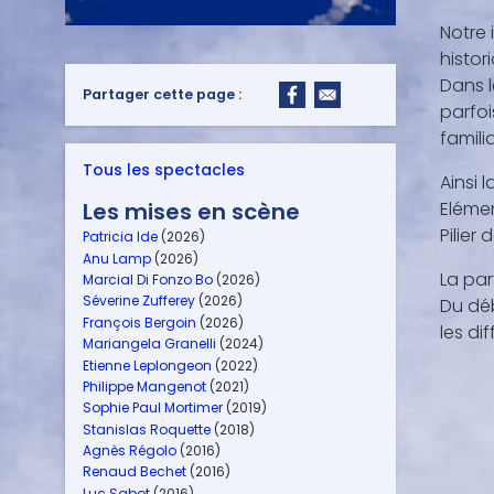
Notre 
histor
Dans l
Partager cette page :
parfoi
familia
Tous les spectacles
Ainsi 
Les mises en scène
Eléme
Pilier
Patricia Ide
(2026)
Anu Lamp
(2026)
La par
Marcial Di Fonzo Bo
(2026)
Séverine Zufferey
(2026)
Du déb
François Bergoin
(2026)
les di
Mariangela Granelli
(2024)
Etienne Leplongeon
(2022)
Philippe Mangenot
(2021)
Sophie Paul Mortimer
(2019)
Stanislas Roquette
(2018)
Agnès Régolo
(2016)
Renaud Bechet
(2016)
Luc Sabot
(2016)