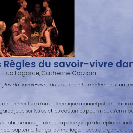
s Règles du savoir-vivre da
-Luc Lagarce, Catherine Graziani
ègles du savoir-vivre dans la société moderne
est un te
git de la réécriture d’un authentique manuel publié à la fin 
garce joue sur les us et les coutumes pour mieux s’en mo
 la phrase inaugurale de la pièce jusqu'à la réplique finale
nce, baptême, fiançailles, mariage, noces d’argent, d’or,