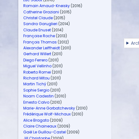
Romain Arnaud-Kneisky
(2016)
Catherine Graziani
(2015)
Christel Claude
(2015)
Sandra Garuglieri
(2014)
Claude Enuset
(2014)
Françoise Roche
(2013)
François Thomas
(2012)
Arc
Alexander Leiffheidt
(2011)
Gerhard Willert
(2011)
Diego Ferrero
(2011)
Miguel Vellinho
(2011)
Roberto Romei
(2011)
Richard Mitou
(2011)
Martin Tichý
(2011)
Sophie Sergio
(2011)
Noam Cadestin
(2010)
Ernesto Calvo
(2010)
Marie-Anne Gorbatchevsky
(2010)
Frédérique Wolf-Michaux
(2010)
Alice Bragato
(2009)
Claire Chaineaux
(2009)
Gaël Le Guillou-Castel
(2009)
Jill Christophe
(2009)