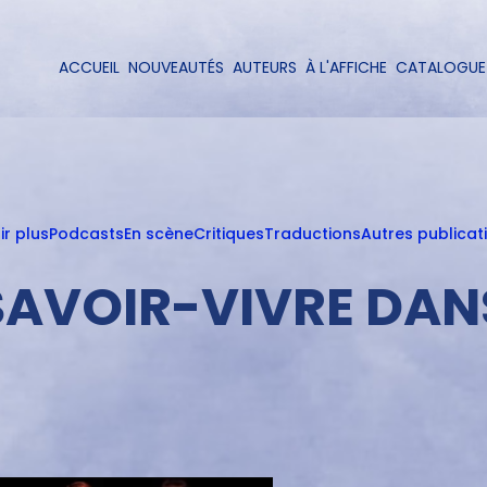
Aller
au
contenu
ACCUEIL
NOUVEAUTÉS
AUTEURS
À L'AFFICHE
CATALOGUE
Navigation
principal
principale
ir plus
Podcasts
En scène
Critiques
Traductions
Autres publicat
 SAVOIR-VIVRE DAN