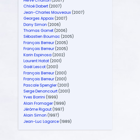
Hervé Charton
(2007)
Chloé Dabert
(2007)
Jean-Charles Mouveaux
(2007)
Georges Appaix
(2007)
Dany Simon
(2006)
Thomas Gornet
(2006)
Sébastien Bournac
(2005)
François Berreur
(2005)
François Berreur
(2005)
Karin Espinosa
(2002)
Laurent Hatat
(2001)
Gaël Lescot
(2001)
François Berreur
(2001)
François Berreur
(2001)
Pascale Spengler
(2001)
Serge Denoncourt
(2001)
Yves Borrini
(1999)
Alain Fromager
(1999)
Jérôme Rigaut
(1997)
Alain Simon
(1997)
Jean-Luc Lagarce
(1989)