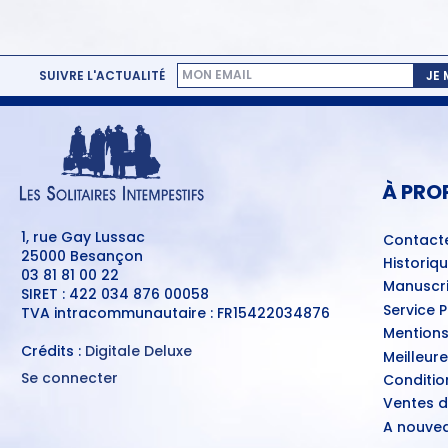
SUIVRE L'ACTUALITÉ
JE
MENU
PIED
DE
PAGE
À PRO
1, rue Gay Lussac
Contact
25000 Besançon
Historiq
03 81 81 00 22
Manuscri
SIRET : 422 034 876 00058
Service 
TVA intracommunautaire : FR15422034876
Mentions
Crédits :
Digitale Deluxe
Meilleur
Se connecter
Conditio
MENU
Ventes d
DU
COMPTE
A nouvea
DE