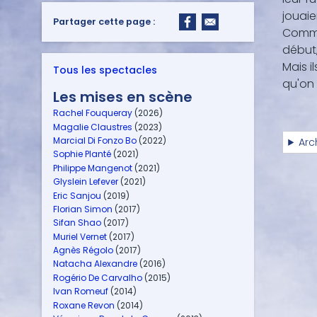
jouaie
Partager cette page :
Commen
début,
Mais i
Tous les spectacles
qu'on 
Les mises en scène
Rachel Fouqueray
(2026)
Magalie Claustres
(2023)
Marcial Di Fonzo Bo
(2022)
Arc
Sophie Planté
(2021)
Philippe Mangenot
(2021)
Glyslein Lefever
(2021)
Eric Sanjou
(2019)
Florian Simon
(2017)
Sifan Shao
(2017)
Muriel Vernet
(2017)
Agnès Régolo
(2017)
Natacha Alexandre
(2016)
Rogério De Carvalho
(2015)
Ivan Romeuf
(2014)
Roxane Revon
(2014)