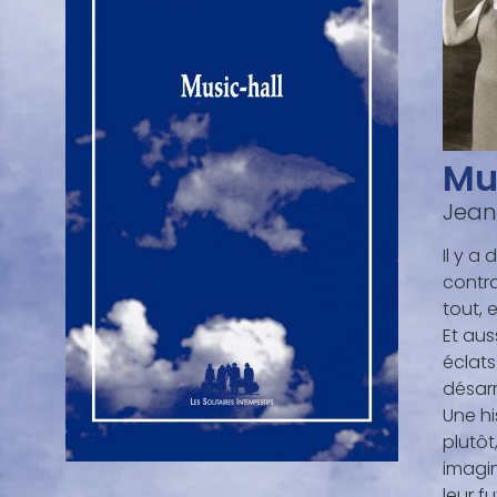
Mu
Jean
Il y a
contra
tout, 
Et aus
éclats
désarr
Une hi
plutôt
imagin
leur f