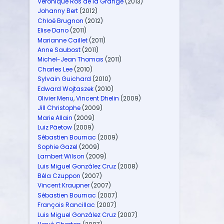
Véronique Ros de la Grange
(2013)
Johanny Bert
(2012)
Chloé Brugnon
(2012)
Elise Dano
(2011)
Marianne Caillet
(2011)
Anne Saubost
(2011)
Michel-Jean Thomas
(2011)
Charles Lee
(2010)
Sylvain Guichard
(2010)
Edward Wojtaszek
(2010)
Olivier Menu
,
Vincent Dhelin
(2009)
Jill Christophe
(2009)
Marie Allain
(2009)
Luiz Päetow
(2009)
Sébastien Bournac
(2009)
Sophie Gazel
(2009)
Lambert Wilson
(2009)
Luis Miguel González Cruz
(2008)
Béla Czuppon
(2007)
Vincent Kraupner
(2007)
Sébastien Bournac
(2007)
François Rancillac
(2007)
Luis Miguel González Cruz
(2007)