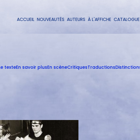
Aller
au
contenu
ACCUEIL
NOUVEAUTÉS
AUTEURS
À L'AFFICHE
CATALOGUE
Navigation
principal
principale
Le texte
En savoir plus
En scène
Critiques
Traductions
Distinction