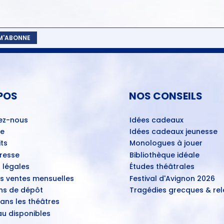
 M'ABONNE
POS
NOS CONSEILS
ez-nous
Idées cadeaux
ue
Idées cadeaux jeunesse
ts
Monologues à jouer
Presse
Bibliothèque idéale
 légales
Études théâtrales
es ventes mensuelles
Festival d'Avignon 2026
ns de dépôt
Tragédies grecques & rele
ans les théâtres
u disponibles