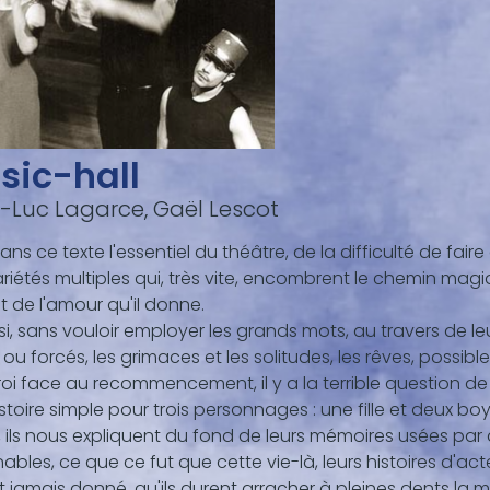
sic-hall
-Luc Lagarce, Gaël Lescot
 dans ce texte l'essentiel du théâtre, de la difficulté de fai
riétés multiples qui, très vite, encombrent le chemin magiq
et de l'amour qu'il donne.
si, sans vouloir employer les grands mots, au travers de l
 ou forcés, les grimaces et les solitudes, les rêves, possibl
oi face au recommencement, il y a la terrible question de 
stoire simple pour trois personnages : une fille et deux bo
, ils nous expliquent du fond de leurs mémoires usées par 
ables, ce que ce fut que cette vie-là, leurs histoires d'
ut jamais donné, qu'ils durent arracher à pleines dents la m