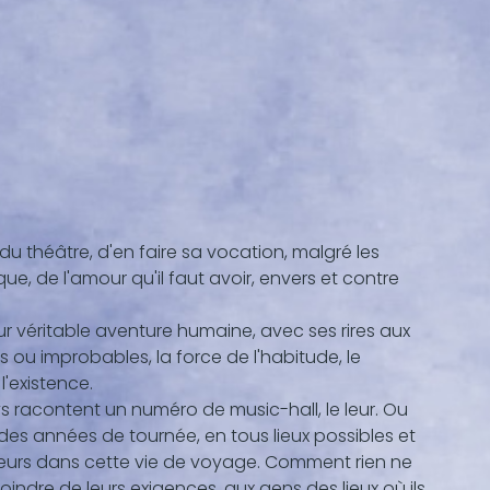
re du théâtre, d'en faire sa vocation, malgré les
ue, de l'amour qu'il faut avoir, envers et contre
eur véritable aventure humaine, avec ses rires aux
es ou improbables, la force de l'habitude, le
l'existence.
ys racontent un numéro de music-hall, le leur. Ou
des années de tournée, en tous lieux possibles et
acteurs dans cette vie de voyage. Comment rien ne
oindre de leurs exigences, aux gens des lieux où ils