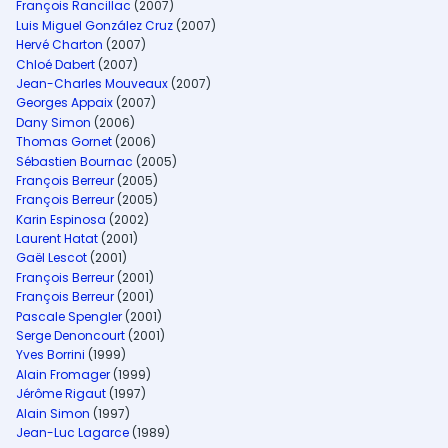
François Rancillac
(2007)
Luis Miguel González Cruz
(2007)
Hervé Charton
(2007)
Chloé Dabert
(2007)
Jean-Charles Mouveaux
(2007)
Georges Appaix
(2007)
Dany Simon
(2006)
Thomas Gornet
(2006)
Sébastien Bournac
(2005)
François Berreur
(2005)
François Berreur
(2005)
Karin Espinosa
(2002)
Laurent Hatat
(2001)
Gaël Lescot
(2001)
François Berreur
(2001)
François Berreur
(2001)
Pascale Spengler
(2001)
Serge Denoncourt
(2001)
Yves Borrini
(1999)
Alain Fromager
(1999)
Jérôme Rigaut
(1997)
Alain Simon
(1997)
Jean-Luc Lagarce
(1989)