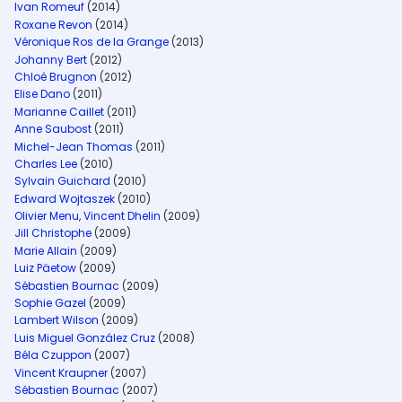
Ivan Romeuf
(2014)
Roxane Revon
(2014)
Véronique Ros de la Grange
(2013)
Johanny Bert
(2012)
Chloé Brugnon
(2012)
Elise Dano
(2011)
Marianne Caillet
(2011)
Anne Saubost
(2011)
Michel-Jean Thomas
(2011)
Charles Lee
(2010)
Sylvain Guichard
(2010)
Edward Wojtaszek
(2010)
Olivier Menu
,
Vincent Dhelin
(2009)
Jill Christophe
(2009)
Marie Allain
(2009)
Luiz Päetow
(2009)
Sébastien Bournac
(2009)
Sophie Gazel
(2009)
Lambert Wilson
(2009)
Luis Miguel González Cruz
(2008)
Béla Czuppon
(2007)
Vincent Kraupner
(2007)
Sébastien Bournac
(2007)