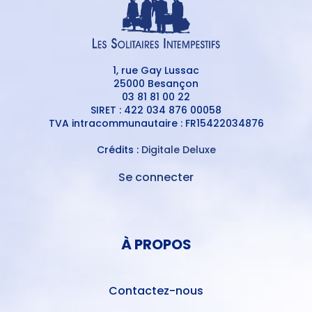
1, rue Gay Lussac
25000 Besançon
03 81 81 00 22
SIRET : 422 034 876 00058
TVA intracommunautaire : FR15422034876
Crédits :
Digitale Deluxe
Se connecter
MENU
DU
MENU
COMPTE
PIED
DE
À PROPOS
DE
L'UTILISATEUR
PAGE
Contactez-nous