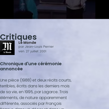
0
s
e
c
Critiques
o
n
Le Monde
d
par
Jean-Louis Perrier
s
ven. 27 juillet 2001
o
f
2
Chronique d'une cérémonie
m
i
annoncée
n
u
t
Une pièce (1988) et deux récits courts,
e
terribles, écrits dans les derniers mois
s
,
de sa vie, en 1995, par Lagarce. Trois
5
éléments, de nature apparemment
6
s
différente, associés par François
e