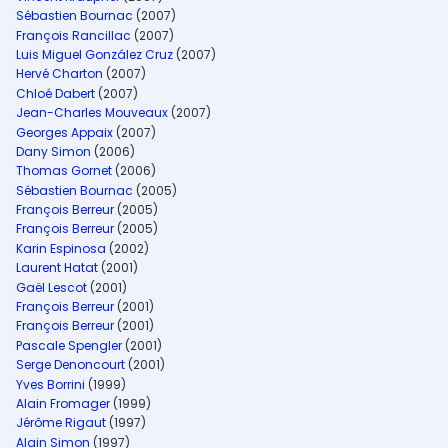
Sébastien Bournac
(2007)
François Rancillac
(2007)
Luis Miguel González Cruz
(2007)
Hervé Charton
(2007)
Chloé Dabert
(2007)
Jean-Charles Mouveaux
(2007)
Georges Appaix
(2007)
Dany Simon
(2006)
Thomas Gornet
(2006)
Sébastien Bournac
(2005)
François Berreur
(2005)
François Berreur
(2005)
Karin Espinosa
(2002)
Laurent Hatat
(2001)
Gaël Lescot
(2001)
François Berreur
(2001)
François Berreur
(2001)
Pascale Spengler
(2001)
Serge Denoncourt
(2001)
Yves Borrini
(1999)
Alain Fromager
(1999)
Jérôme Rigaut
(1997)
Alain Simon
(1997)