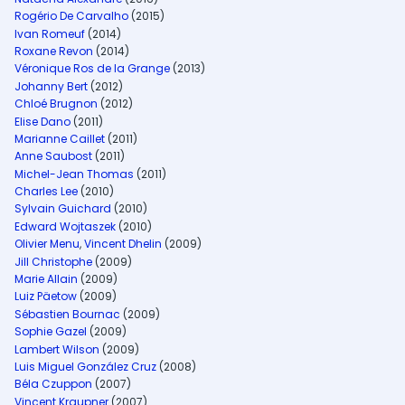
Rogério De Carvalho
(2015)
Ivan Romeuf
(2014)
Roxane Revon
(2014)
Véronique Ros de la Grange
(2013)
Johanny Bert
(2012)
Chloé Brugnon
(2012)
Elise Dano
(2011)
Marianne Caillet
(2011)
Anne Saubost
(2011)
Michel-Jean Thomas
(2011)
Charles Lee
(2010)
Sylvain Guichard
(2010)
Edward Wojtaszek
(2010)
Olivier Menu
,
Vincent Dhelin
(2009)
Jill Christophe
(2009)
Marie Allain
(2009)
Luiz Päetow
(2009)
Sébastien Bournac
(2009)
Sophie Gazel
(2009)
Lambert Wilson
(2009)
Luis Miguel González Cruz
(2008)
Béla Czuppon
(2007)
Vincent Kraupner
(2007)