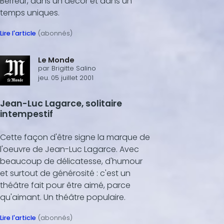
Berreur, dans un décor et dans un
c
o
temps uniques.
n
d
Lire l'article
(abonnés)
s
Le Monde
par
Brigitte Salino
jeu. 05 juillet 2001
Jean-Luc Lagarce, solitaire
intempestif
Cette façon d'être signe la marque de
l'oeuvre de Jean-Luc Lagarce. Avec
beaucoup de délicatesse, d'humour
et surtout de générosité : c'est un
théâtre fait pour être aimé, parce
qu'aimant. Un théâtre populaire.
Lire l'article
(abonnés)