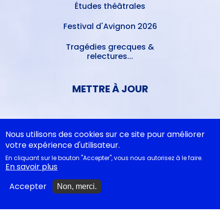
Études théâtrales
Festival d'Avignon 2026
Tragédies grecques &
relectures...
METTRE À JOUR
Ajouter un spectacle
Nous utilisons des cookies sur ce site pour améliorer
Ajouter un événement
votre expérience d'utilisateur.
En cliquant sur le bouton "Accepter", vous nous autorisez à le faire.
La lettre des artistes à
En savoir plus
Emmanuel Macron
Accepter
Non, merci.
EN CLASSE