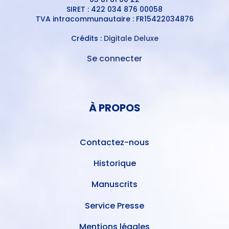
SIRET : 422 034 876 00058
TVA intracommunautaire : FR15422034876
Crédits :
Digitale Deluxe
Se connecter
MENU
DU
MENU
COMPTE
PIED
DE
À PROPOS
DE
L'UTILISATEUR
PAGE
Contactez-nous
Historique
Manuscrits
Service Presse
Mentions légales