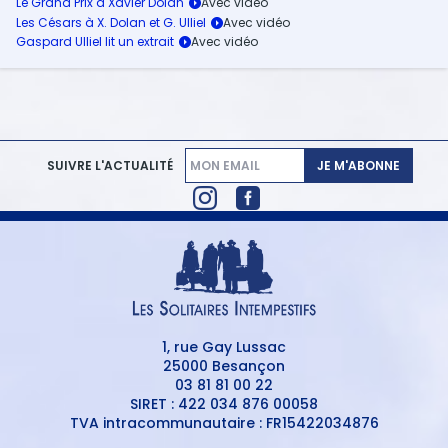
Le Grand Prix à Xavier Dolan
Les Césars à X. Dolan et G. Ulliel
Gaspard Ulliel lit un extrait
JE M'ABONNE
SUIVRE L'ACTUALITÉ
1, rue Gay Lussac
25000 Besançon
03 81 81 00 22
SIRET : 422 034 876 00058
TVA intracommunautaire : FR15422034876