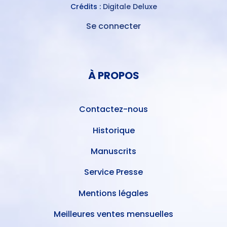
Crédits :
Digitale Deluxe
Se connecter
MENU
DU
MENU
COMPTE
PIED
DE
À PROPOS
DE
L'UTILISATEUR
PAGE
Contactez-nous
Historique
Manuscrits
Service Presse
Mentions légales
Meilleures ventes mensuelles