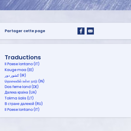
Partager cette page
Traductions
Il Paese lontano (IT)
Kauge maa (EE)
کشور دور (IR)
தொலைவில் உள்ள நாடு (IN)
Das ferne land (DE)
Далека країна (UA)
Tolima šalis (LT)
В стране далекой (RU)
Il Paese lontano (IT)