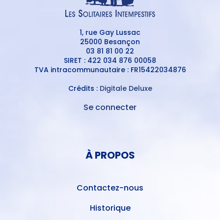
1, rue Gay Lussac
25000 Besançon
03 81 81 00 22
SIRET : 422 034 876 00058
TVA intracommunautaire : FR15422034876
Crédits :
Digitale Deluxe
Se connecter
MENU
DU
MENU
COMPTE
PIED
DE
À PROPOS
DE
L'UTILISATEUR
PAGE
Contactez-nous
Historique