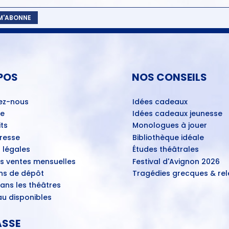
 M'ABONNE
POS
NOS CONSEILS
ez-nous
Idées cadeaux
ue
Idées cadeaux jeunesse
ts
Monologues à jouer
Presse
Bibliothèque idéale
 légales
Études théâtrales
es ventes mensuelles
Festival d'Avignon 2026
ns de dépôt
Tragédies grecques & rele
ans les théâtres
u disponibles
ASSE