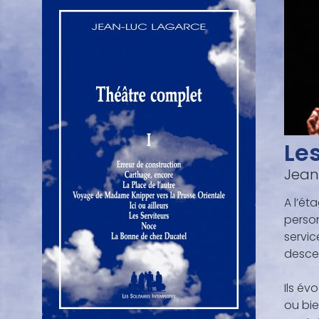
Les
Jean
A l’ét
person
servic
descen
Ils év
ou bien