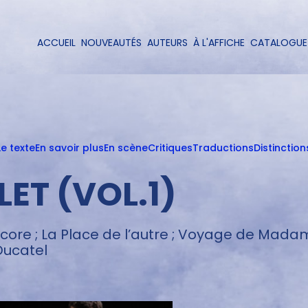
Aller
au
contenu
ACCUEIL
NOUVEAUTÉS
AUTEURS
À L'AFFICHE
CATALOGUE
Navigation
principal
principale
Le texte
En savoir plus
En scène
Critiques
Traductions
Distinction
ET (VOL.1)
ore ; La Place de l’autre ; Voyage de Madame Kn
Ducatel