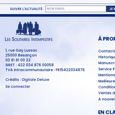
SUIVRE L'ACTUALITÉ
JE
MENU
PIED
DE
PAGE
À PRO
1, rue Gay Lussac
Contact
25000 Besançon
Historiq
03 81 81 00 22
Manuscri
SIRET : 422 034 876 00058
Service 
TVA intracommunautaire : FR15422034876
Mentions
Crédits :
Digitale Deluxe
Meilleur
Se connecter
Conditio
MENU
Ventes d
DU
COMPTE
A nouvea
DE
L'UTILISATEUR
EN CL