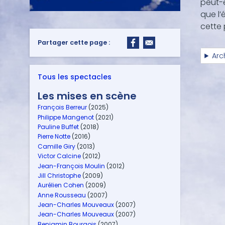
peut-ê
que l’
cette 
Partager cette page :
Arc
Tous les spectacles
Les mises en scène
François Berreur
(2025)
Philippe Mangenot
(2021)
Pauline Buffet
(2018)
Pierre Notte
(2016)
Camille Giry
(2013)
Victor Calcine
(2012)
Jean-François Moulin
(2012)
Jill Christophe
(2009)
Aurélien Cohen
(2009)
Anne Rousseau
(2007)
Jean-Charles Mouveaux
(2007)
Jean-Charles Mouveaux
(2007)
Benjamin Bourgois
(2007)