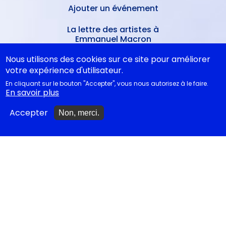
Ajouter un événement
La lettre des artistes à
Emmanuel Macron
Nous utilisons des cookies sur ce site pour améliorer
votre expérience d'utilisateur.
EN CLASSE
En cliquant sur le bouton "Accepter", vous nous autorisez à le faire.
En savoir plus
Documentations
Accepter
Non, merci.
pédagogiques
Collègiens
Cycle 4 - Propositions
d’œuvres littéraires
Lycéens
Juste la fin du monde au Bac