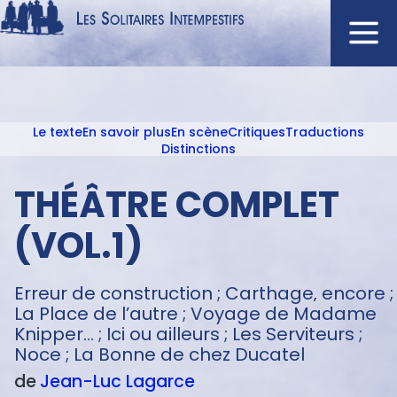
Aller
au
contenu
Navigation
principal
principale
Le texte
En savoir plus
En scène
Critiques
Traductions
ACCUEIL
Menu
Distinctions
NOUVEAUTÉS
texte
THÉÂTRE COMPLET
AUTEURS
À L'AFFICHE
(VOL.1)
CATALOGUE
DISTINCTIONS
Erreur de construction ; Carthage‚ encore ;
La Place de l’autre ; Voyage de Madame
CRITIQUES
Knipper... ; Ici ou ailleurs ; Les Serviteurs ;
PODCASTS
Noce ; La Bonne de chez Ducatel
de
Jean-Luc
Lagarce