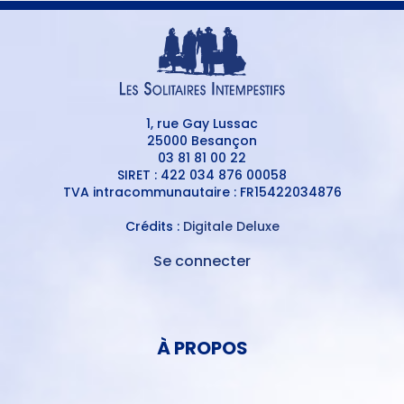
1, rue Gay Lussac
25000 Besançon
03 81 81 00 22
SIRET : 422 034 876 00058
TVA intracommunautaire : FR15422034876
Crédits :
Digitale Deluxe
Se connecter
MENU
DU
MENU
COMPTE
PIED
DE
À PROPOS
DE
L'UTILISATEUR
PAGE