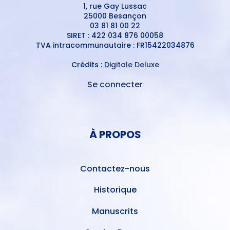
1, rue Gay Lussac
25000 Besançon
03 81 81 00 22
SIRET : 422 034 876 00058
TVA intracommunautaire : FR15422034876
Crédits :
Digitale Deluxe
Se connecter
MENU
DU
MENU
COMPTE
PIED
DE
À PROPOS
DE
L'UTILISATEUR
PAGE
Contactez-nous
Historique
Manuscrits