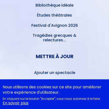
Bibliothèque idéale
Études théâtrales
Festival d'Avignon 2026
Tragédies grecques &
relectures...
METTRE À JOUR
Ajouter un spectacle
Ajouter un événement
Nous utilisons des cookies sur ce site pour améliorer
votre expérience d'utilisateur.
La lettre des artistes à
Emmanuel Macron
En cliquant sur le bouton "Accepter", vous nous autorisez à le faire.
En savoir plus