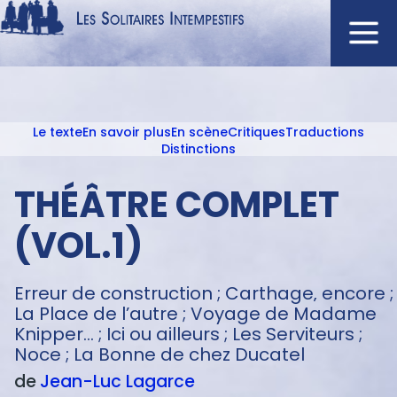
Aller
au
contenu
Navigation
principal
principale
Le texte
En savoir plus
En scène
Critiques
Traductions
ACCUEIL
Menu
Distinctions
NOUVEAUTÉS
texte
THÉÂTRE COMPLET
AUTEURS
À L'AFFICHE
(VOL.1)
CATALOGUE
DISTINCTIONS
Erreur de construction ; Carthage‚ encore ;
La Place de l’autre ; Voyage de Madame
CRITIQUES
Knipper... ; Ici ou ailleurs ; Les Serviteurs ;
PODCASTS
Noce ; La Bonne de chez Ducatel
de
Jean-Luc
Lagarce