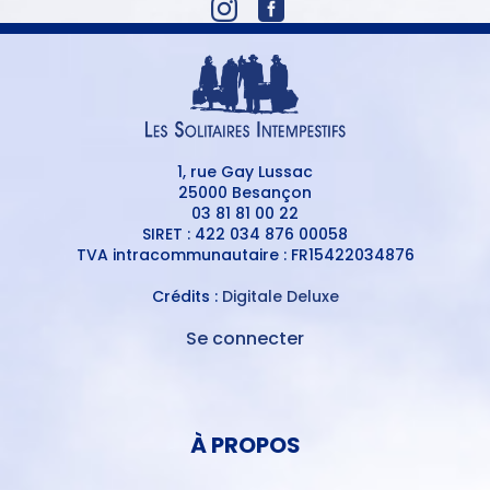
1, rue Gay Lussac
25000 Besançon
03 81 81 00 22
SIRET : 422 034 876 00058
TVA intracommunautaire : FR15422034876
Crédits :
Digitale Deluxe
Se connecter
MENU
DU
MENU
COMPTE
PIED
DE
À PROPOS
DE
L'UTILISATEUR
PAGE