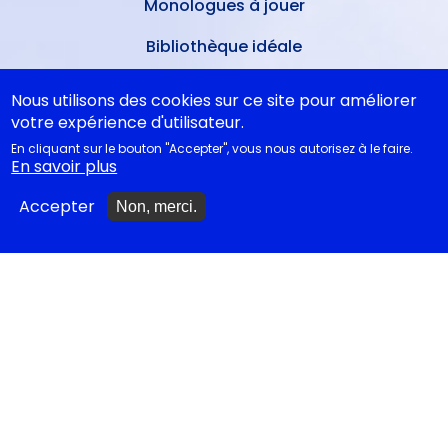
Monologues à jouer
Bibliothèque idéale
Études théâtrales
Nous utilisons des cookies sur ce site pour améliorer
votre expérience d'utilisateur.
Festival d'Avignon 2026
En cliquant sur le bouton "Accepter", vous nous autorisez à le faire.
En savoir plus
Tragédies grecques &
relectures...
Accepter
Non, merci.
METTRE À JOUR
Ajouter un spectacle
Ajouter un événement
La lettre des artistes à
Emmanuel Macron