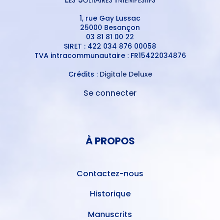
1, rue Gay Lussac
25000 Besançon
03 81 81 00 22
SIRET : 422 034 876 00058
TVA intracommunautaire : FR15422034876
Crédits :
Digitale Deluxe
Se connecter
MENU
DU
MENU
COMPTE
PIED
DE
À PROPOS
DE
L'UTILISATEUR
PAGE
Contactez-nous
Historique
Manuscrits