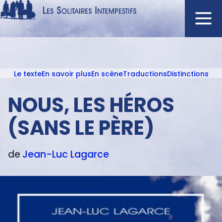
Aller
au
contenu
Navigation
principal
principale
Le texte
En savoir plus
En scène
Traductions
Distinctions
ACCUEIL
Menu
NOUVEAUTÉS
texte
NOUS, LES HÉROS
AUTEURS
(SANS LE PÈRE)
À L'AFFICHE
CATALOGUE
de
Jean-Luc
Lagarce
DISTINCTIONS
CRITIQUES
PODCASTS