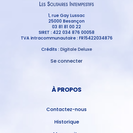
1, rue Gay Lussac
25000 Besançon
03 81 81 00 22
SIRET : 422 034 876 00058
TVA intracommunautaire : FR15422034876
Crédits :
Digitale Deluxe
Se connecter
MENU
DU
MENU
COMPTE
PIED
DE
À PROPOS
DE
L'UTILISATEUR
PAGE
Contactez-nous
Historique