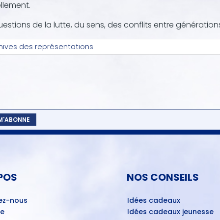
llement.
estions de la lutte, du sens, des conflits entre génératio
hives des représentations
 M'ABONNE
POS
NOS CONSEILS
ez-nous
Idées cadeaux
ue
Idées cadeaux jeunesse