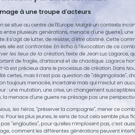
age à une troupe d'acteurs
on se situe au centre de l'Europe. Malgré un contexte inco
ts entre plusieurs générations, menace d'une guerre), une 
te. Il s'agit de lutter, de résister, d'être obstiné. Cette 
ls elle est confrontée. En écho à l'évocation de ce com
ver les lieux de la création
, texte de Jean Luc Lagarce, qu
tent de fragile, d’artisanal et de chaotique. Lagarce hon
t-là est précieux dans le processus de création. Dans
Nou
ulté certes, mais il n’est pas question de "dégringolade", d’e
ion toujours menacée, incertaine mais qui n’exclut en aucu
rieur : une mutation, une crise, un changement susceptibles
e, la menace d'une guerre ne présage pas une perspectiv
Nous, les héros,
"préserver la compagnie", mener ce combat
s. Pour les plus jeunes, le sens de tout cela semble plus 
 pas "englouties", pour qu’elles n’implosent pas, c’est aus
tage, comment les différentes générations peuvent interfér