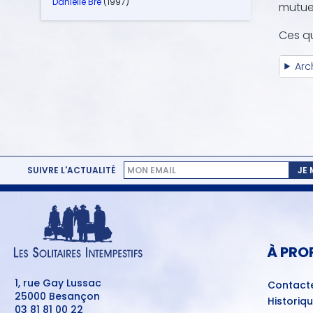
Danielle Bré
(1997)
mutue
Ces qu
Arc
SUIVRE L'ACTUALITÉ
JE
MENU
PIED
DE
PAGE
À PRO
1, rue Gay Lussac
Contact
25000 Besançon
Historiq
03 81 81 00 22