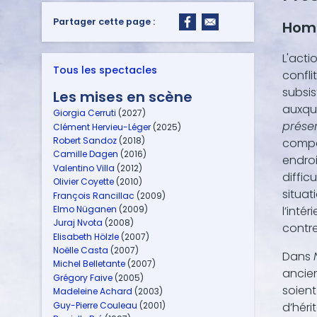
Partager cette page :
Homm
L'acti
Tous les spectacles
confli
subsis
Les mises en scène
auxque
Giorgia Cerruti
(2027)
préser
Clément Hervieu-Léger
(2025)
Robert Sandoz
(2018)
compor
Camille Dagen
(2016)
endroi
Valentino Villa
(2012)
diffic
Olivier Coyette
(2010)
situat
François Rancillac
(2009)
l’inté
Elmo Nüganen
(2009)
Juraj Nvota
(2008)
contr
Elisabeth Hölzle
(2007)
Noëlle Casta
(2007)
Dans
Michel Belletante
(2007)
ancien
Grégory Faive
(2005)
soient
Madeleine Achard
(2003)
Guy-Pierre Couleau
(2001)
d’héri