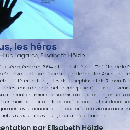
s, les héros
-Luc Lagarce, Elisabeth Hölzle
les héros
, écrite en 1994, était destinée au "Théâtre de 
pièce évoque la vie d'une troupe de théâtre. Après une 
êtent à fêter les fiançailles de Joséphine et de Raban. 
dre les rênes de cette petite entreprise. Quel sera l'aven
un moment charnière de son histoire. Les protagonistes ex
désirs mais les interrogations posées par l'auteur dépassen
 que nos rêves concordent à peu près à la vie que nous
ntielles avec clairvoyance, humanité et humour.
entation par Elisabeth Hölzle