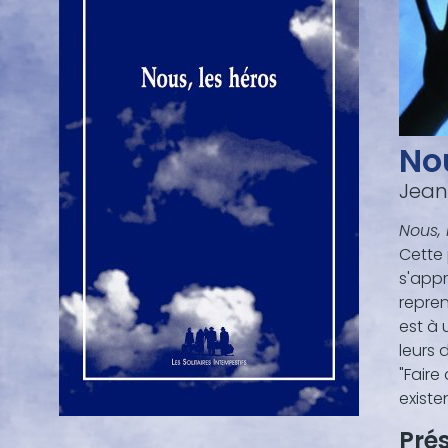
Nou
Jean
Nous, 
Cette 
s'appr
repren
est à 
leurs 
"Faire
existe
Prés