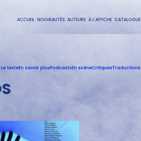
Aller
au
contenu
ACCUEIL
NOUVEAUTÉS
AUTEURS
À L'AFFICHE
CATALOGUE
Navigation
principal
principale
Le texte
En savoir plus
Podcasts
En scène
Critiques
Traductions
OS