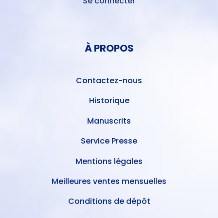
Se connecter
MENU
DU
MENU
COMPTE
PIED
DE
À PROPOS
DE
L'UTILISATEUR
PAGE
Contactez-nous
Historique
Manuscrits
Service Presse
Mentions légales
Meilleures ventes mensuelles
Conditions de dépôt