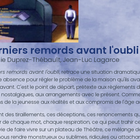
rniers remords avant l'oubli
ie Duprez-Thébault, Jean-Luc Lagarce
rs remords avant l'oubli
, retrace une situation dramatiqu
e absence pour régler le problème de la maison qu'ils a
vant. C'est le point de départ, prétexte aux règlements
e nostalgiques, aux arrangements avec le présent. Comme
ons de la jeunesse aux réalités et aux compromis de l'âge a
t des tiraillements, ces déceptions, ces renoncements qui
 de chaque mot, chaque respiration, ce qui peut trahir 
nvie de faire vivre sur un plateau de Théâtre, ce mélange 
ous rendre monstrueux ou sublimes, ridicules ou attachan