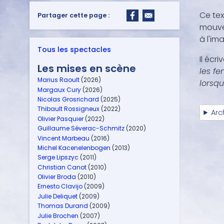
Ce tex
Partager cette page :
mouvem
à l'im
Tous les spectacles
Il écriv
Les mises en scène
les fe
Marius Raoult
(2026)
lorsqu
Margaux Cury
(2026)
Nicolas Grosrichard
(2025)
Thibault Rossigneux
(2022)
Arc
Olivier Pasquier
(2022)
Guillaume Séverac-Schmitz
(2020)
Vincent Marbeau
(2016)
Michel Kacenelenbogen
(2013)
Serge Lipszyc
(2011)
Christian Canot
(2010)
Olivier Broda
(2010)
Ernesto Clavijo
(2009)
Julie Deliquet
(2009)
Thomas Durand
(2009)
Julie Brochen
(2007)