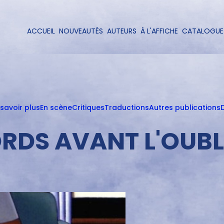
Aller
au
contenu
ACCUEIL
NOUVEAUTÉS
AUTEURS
À L'AFFICHE
CATALOGUE
Navigation
principal
principale
 savoir plus
En scène
Critiques
Traductions
Autres publications
D
RDS AVANT L'OUBL