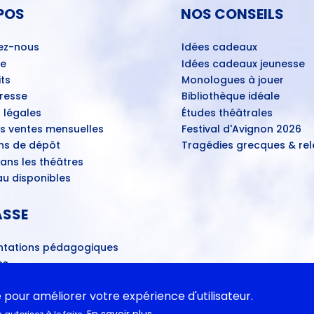
POS
NOS CONSEILS
ez-nous
Idées cadeaux
ue
Idées cadeaux jeunesse
ts
Monologues à jouer
Presse
Bibliothèque idéale
 légales
Études théâtrales
es ventes mensuelles
Festival d'Avignon 2026
ns de dépôt
Tragédies grecques & rele
ans les théâtres
u disponibles
ASSE
tations pédagogiques
ns
- Propositions d’œuvres
ires
e pour améliorer votre expérience d'utilisateur.