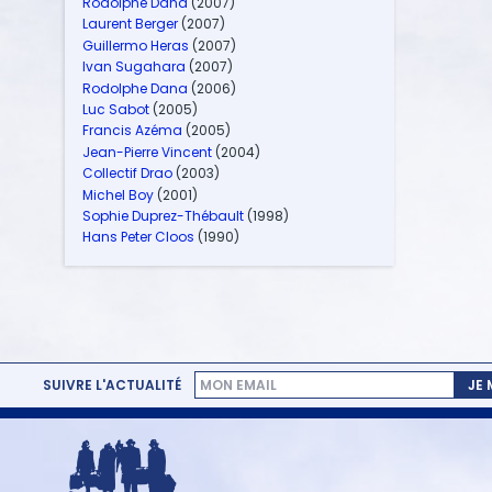
Rodolphe Dana
(2007)
Laurent Berger
(2007)
Guillermo Heras
(2007)
Ivan Sugahara
(2007)
Rodolphe Dana
(2006)
Luc Sabot
(2005)
Francis Azéma
(2005)
Jean-Pierre Vincent
(2004)
Collectif Drao
(2003)
Michel Boy
(2001)
Sophie Duprez-Thébault
(1998)
Hans Peter Cloos
(1990)
SUIVRE L'ACTUALITÉ
JE
MENU
PIED
DE