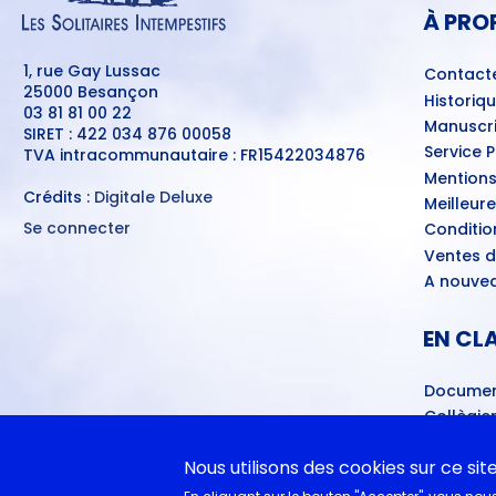
PAGE
À PRO
1, rue Gay Lussac
Contact
25000 Besançon
Historiq
03 81 81 00 22
Manuscri
SIRET : 422 034 876 00058
Service 
TVA intracommunautaire : FR15422034876
Mentions
Crédits :
Digitale Deluxe
Meilleur
Se connecter
Conditio
MENU
Ventes d
DU
COMPTE
A nouvea
DE
L'UTILISATEUR
EN CL
Documen
Collègie
Cycle 4 
littéra
Nous utilisons des cookies sur ce sit
Lycéens