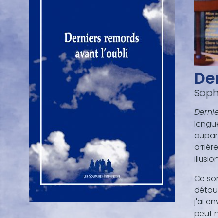
De
Soph
Dernie
longu
aupara
arrièr
illusi
Ce son
détour
j'ai e
peut n