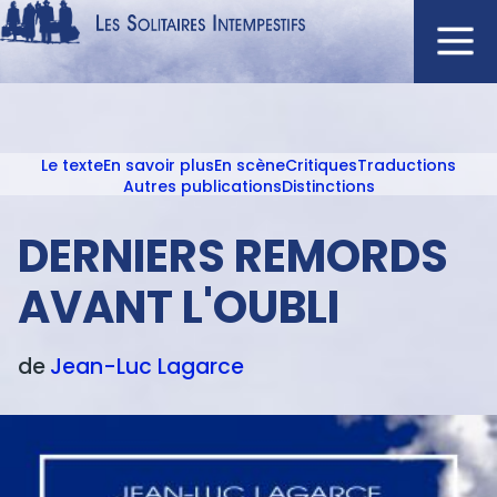
Aller
au
contenu
Navigation
principal
principale
Le texte
En savoir plus
En scène
Critiques
Traductions
ACCUEIL
Menu
Autres publications
Distinctions
NOUVEAUTÉS
texte
DERNIERS REMORDS
AUTEURS
À L'AFFICHE
AVANT L'OUBLI
CATALOGUE
DISTINCTIONS
de
Jean-Luc
Lagarce
CRITIQUES
PODCASTS