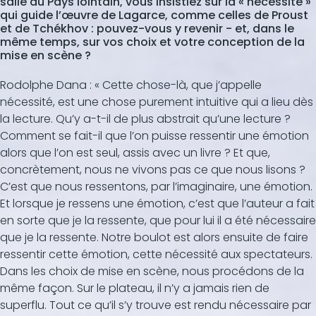
salle du Pays lointain, vous insistiez sur la « nécessité »
qui guide l’œuvre de Lagarce, comme celles de Proust
et de Tchékhov : pouvez-vous y revenir - et, dans le
même temps, sur vos choix et votre conception de la
mise en scène ?
Rodolphe Dana : « Cette chose-là, que j’appelle
nécessité, est une chose purement intuitive qui a lieu dès
la lecture. Qu’y a-t-il de plus abstrait qu’une lecture ?
Comment se fait-il que l’on puisse ressentir une émotion
alors que l’on est seul, assis avec un livre ? Et que,
concrètement, nous ne vivons pas ce que nous lisons ?
C’est que nous ressentons, par l’imaginaire, une émotion.
Et lorsque je ressens une émotion, c’est que l’auteur a fait
en sorte que je la ressente, que pour lui il a été nécessaire
que je la ressente. Notre boulot est alors ensuite de faire
ressentir cette émotion, cette nécessité aux spectateurs.
Dans les choix de mise en scène, nous procédons de la
même façon. Sur le plateau, il n’y a jamais rien de
superflu. Tout ce qu’il s’y trouve est rendu nécessaire par