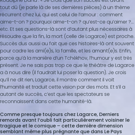
Rodolphe Dana : « Je crois que son succès est avant
tout dû (je parle là de ses dernières pièces) à un thème
récurrent chez lui, qui est celui de l’amour : comment
aime-t-on ? pourquoi aime-t-on ? qu’est-ce qu’aimer ?…
etc. Et ses questions-là sont d’autant plus nécessaires à
résoudre que la fin, la mort (celle de Lagarce) est proche.
Succès dus aussi au fait que ces histoires-là ont souvent
pour cadre les ami(e)s, la famille, et les amant(e)s. Enfin,
parce qu’à la manière d’un Tchékhov, l’humour y est très
présent. Je ne sais pas trop ce que le théâtre de Lagarce
a à nous dire (il faudrait lui poser la question). Je crois
qu’il ne dit rien, Lagarce, il montre comment il voit
l’humanité et traduit cette vision par des mots. Et s’il a
autant de succès, c’est que les spectateurs se
reconnaissent dans cette humanité-là.
Comme presque toujours chez Lagarce, Derniers
remords avant l’oubli fait particulièrement voisiner le
tragique et le comique – cette dernière dimension
semblant même plus prégnante que dans Le Pays