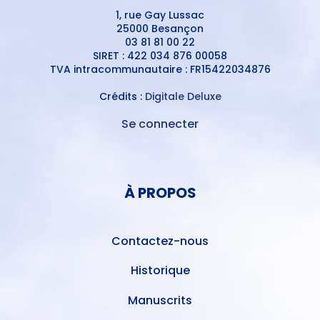
1, rue Gay Lussac
25000 Besançon
03 81 81 00 22
SIRET : 422 034 876 00058
TVA intracommunautaire : FR15422034876
Crédits :
Digitale Deluxe
Se connecter
MENU
DU
MENU
COMPTE
PIED
DE
À PROPOS
DE
L'UTILISATEUR
PAGE
Contactez-nous
Historique
Manuscrits