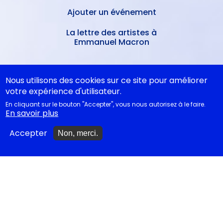
Ajouter un événement
La lettre des artistes à
Emmanuel Macron
EN CLASSE
Nous utilisons des cookies sur ce site pour améliorer
votre expérience d'utilisateur.
En cliquant sur le bouton "Accepter", vous nous autorisez à le faire.
Documentations
En savoir plus
pédagogiques
Accepter
Non, merci.
Collègiens
Cycle 4 - Propositions
d’œuvres littéraires
Lycéens
Juste la fin du monde au Bac