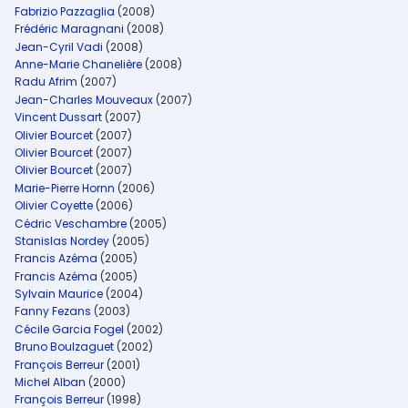
Fabrizio Pazzaglia
(2008)
Frédéric Maragnani
(2008)
Jean-Cyril Vadi
(2008)
Anne-Marie Chanelière
(2008)
Radu Afrim
(2007)
Jean-Charles Mouveaux
(2007)
Vincent Dussart
(2007)
Olivier Bourcet
(2007)
Olivier Bourcet
(2007)
Olivier Bourcet
(2007)
Marie-Pierre Hornn
(2006)
Olivier Coyette
(2006)
Cédric Veschambre
(2005)
Stanislas Nordey
(2005)
Francis Azéma
(2005)
Francis Azéma
(2005)
Sylvain Maurice
(2004)
Fanny Fezans
(2003)
Cécile Garcia Fogel
(2002)
Bruno Boulzaguet
(2002)
François Berreur
(2001)
Michel Alban
(2000)
François Berreur
(1998)