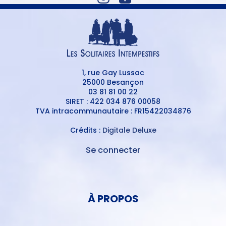
1, rue Gay Lussac
25000 Besançon
03 81 81 00 22
SIRET : 422 034 876 00058
TVA intracommunautaire : FR15422034876
Crédits :
Digitale Deluxe
Se connecter
MENU
DU
MENU
COMPTE
PIED
DE
À PROPOS
DE
L'UTILISATEUR
PAGE