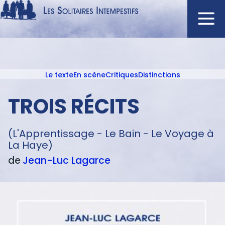
Aller
au
contenu
Navigation
principal
principale
Le texte
En scène
Critiques
Distinctions
ACCUEIL
Menu
NOUVEAUTÉS
texte
TROIS RÉCITS
AUTEURS
À L'AFFICHE
(L'Apprentissage - Le Bain - Le Voyage à
La Haye)
CATALOGUE
de
Jean-Luc
Lagarce
DISTINCTIONS
CRITIQUES
PODCASTS