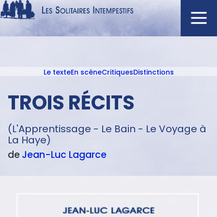
Aller
au
contenu
Navigation
principal
principale
Le texte
En scène
Critiques
Distinctions
ACCUEIL
Menu
NOUVEAUTÉS
texte
TROIS RÉCITS
AUTEURS
À L'AFFICHE
(L'Apprentissage - Le Bain - Le Voyage à
La Haye)
CATALOGUE
de
Jean-Luc
Lagarce
DISTINCTIONS
CRITIQUES
PODCASTS