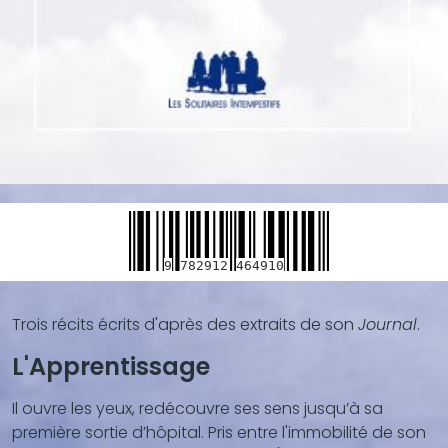
9
782912
464910
Trois récits écrits d'après des extraits de son
Journal
.
Blocs
de
L'Apprentissage
contenu
(texte,
Il ouvre les yeux, redécouvre ses sens jusqu’à sa
vidéo,
première sortie d’hôpital. Pris entre l'immobilité de son
...)