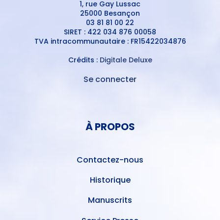
1, rue Gay Lussac
25000 Besançon
03 81 81 00 22
SIRET : 422 034 876 00058
TVA intracommunautaire : FR15422034876
Crédits :
Digitale Deluxe
Se connecter
MENU
DU
MENU
COMPTE
PIED
DE
À PROPOS
DE
L'UTILISATEUR
PAGE
Contactez-nous
Historique
Manuscrits