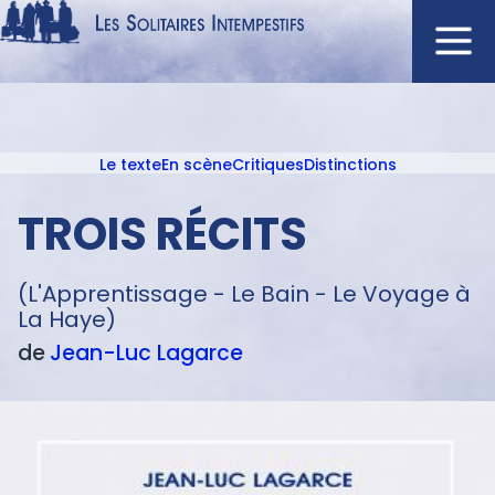
Aller
au
contenu
Navigation
principal
principale
Le texte
En scène
Critiques
Distinctions
ACCUEIL
Menu
NOUVEAUTÉS
texte
TROIS RÉCITS
AUTEURS
À L'AFFICHE
(L'Apprentissage - Le Bain - Le Voyage à
La Haye)
CATALOGUE
de
Jean-Luc
Lagarce
DISTINCTIONS
CRITIQUES
PODCASTS