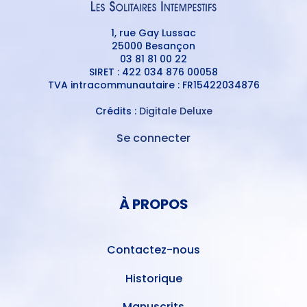
1, rue Gay Lussac
25000 Besançon
03 81 81 00 22
SIRET : 422 034 876 00058
TVA intracommunautaire : FR15422034876
Crédits :
Digitale Deluxe
Se connecter
MENU
DU
MENU
COMPTE
PIED
DE
À PROPOS
DE
L'UTILISATEUR
PAGE
Contactez-nous
Historique
Manuscrits