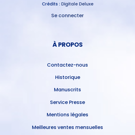
Crédits :
Digitale Deluxe
Se connecter
MENU
DU
MENU
COMPTE
PIED
DE
À PROPOS
DE
L'UTILISATEUR
PAGE
Contactez-nous
Historique
Manuscrits
Service Presse
Mentions légales
Meilleures ventes mensuelles