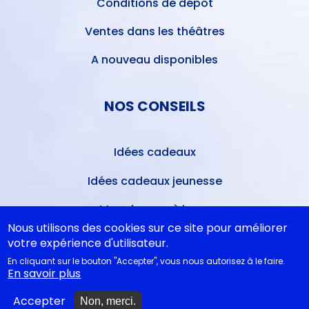
Conditions de dépôt
Ventes dans les théâtres
A nouveau disponibles
NOS CONSEILS
Idées cadeaux
Idées cadeaux jeunesse
Monologues à jouer
Nous utilisons des cookies sur ce site pour améliorer
Bibliothèque idéale
votre expérience d'utilisateur.
En cliquant sur le bouton "Accepter", vous nous autorisez à le faire.
Études théâtrales
En savoir plus
Festival d'Avignon 2026
Accepter
Non, merci.