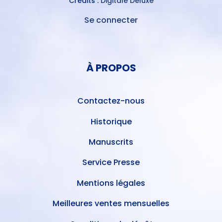
Crédits :
Digitale Deluxe
Se connecter
MENU
DU
MENU
COMPTE
PIED
DE
À PROPOS
DE
L'UTILISATEUR
PAGE
Contactez-nous
Historique
Manuscrits
Service Presse
Mentions légales
Meilleures ventes mensuelles