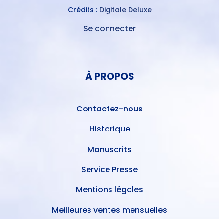
Crédits :
Digitale Deluxe
Se connecter
MENU
DU
MENU
COMPTE
PIED
DE
À PROPOS
DE
L'UTILISATEUR
PAGE
Contactez-nous
Historique
Manuscrits
Service Presse
Mentions légales
Meilleures ventes mensuelles