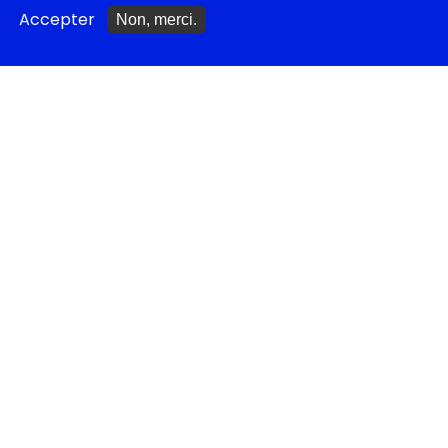
Accepter
Non, merci.
Tragédies grecques &
relectures...
METTRE À JOUR
Ajouter un spectacle
Ajouter un événement
La lettre des artistes à
Emmanuel Macron
EN CLASSE
Documentations
pédagogiques