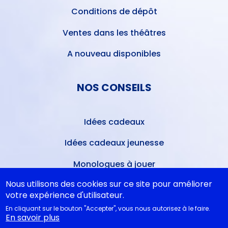
Conditions de dépôt
Ventes dans les théâtres
A nouveau disponibles
NOS CONSEILS
Idées cadeaux
Idées cadeaux jeunesse
Monologues à jouer
Nous utilisons des cookies sur ce site pour améliorer
Bibliothèque idéale
votre expérience d'utilisateur.
Études théâtrales
En cliquant sur le bouton "Accepter", vous nous autorisez à le faire.
En savoir plus
Festival d'Avignon 2026