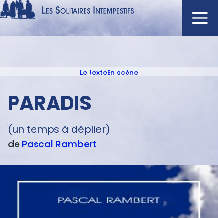
Aller
au
contenu
Navigation
principal
principale
Le texte
En scène
ACCUEIL
Menu
NOUVEAUTÉS
texte
PARADIS
AUTEURS
À L'AFFICHE
(un temps à déplier)
CATALOGUE
de
Pascal
Rambert
DISTINCTIONS
CRITIQUES
PODCASTS