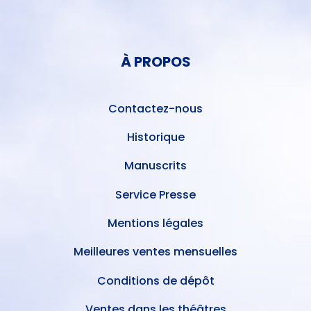
DU
MENU
COMPTE
PIED
DE
À PROPOS
DE
L'UTILISATEUR
PAGE
Contactez-nous
Historique
Manuscrits
Service Presse
Mentions légales
Meilleures ventes mensuelles
Conditions de dépôt
Ventes dans les théâtres