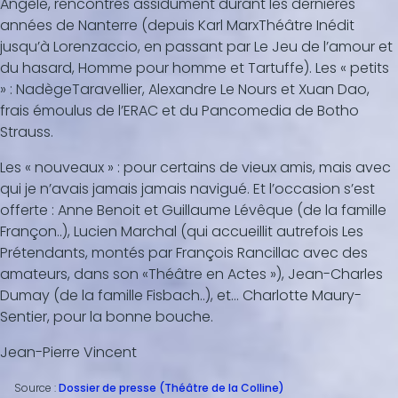
Angèle, rencontrés assidûment durant les dernières
années de Nanterre (depuis Karl MarxThéâtre Inédit
jusqu’à Lorenzaccio, en passant par Le Jeu de l’amour et
du hasard, Homme pour homme et Tartuffe). Les « petits
» : NadègeTaravellier, Alexandre Le Nours et Xuan Dao,
frais émoulus de l’ERAC et du Pancomedia de Botho
Strauss.
Les « nouveaux » : pour certains de vieux amis, mais avec
qui je n’avais jamais jamais navigué. Et l’occasion s’est
offerte : Anne Benoit et Guillaume Lévêque (de la famille
Françon..), Lucien Marchal (qui accueillit autrefois Les
Prétendants, montés par François Rancillac avec des
amateurs, dans son «Théâtre en Actes »), Jean-Charles
Dumay (de la famille Fisbach..), et… Charlotte Maury-
Sentier, pour la bonne bouche.
Jean-Pierre Vincent
Source :
Dossier de presse (Théâtre de la Colline)