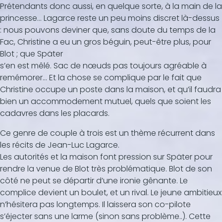
Prétendants donc aussi, en quelque sorte, à la main de la
princesse… Lagarce reste un peu moins discret là-dessus
: nous pouvons deviner que, sans doute du temps de la
Fac, Christine a eu un gros béguin, peut-être plus, pour
Blot ; que Später
s’en est mêlé. Sac de nœuds pas toujours agréable à
remémorer… Et la chose se complique par le fait que
Christine occupe un poste dans la maison, et qu’il faudra
bien un accommodement mutuel, quels que soient les
cadavres dans les placards.
Ce genre de couple à trois est un thème récurrent dans
les récits de Jean-Luc Lagarce.
Les autorités et la maison font pression sur Später pour
rendre la venue de Blot très problématique. Blot de son
côté ne peut se départir d’une ironie gênante. Le
complice devient un boulet, et un rival. Le jeune ambitieux
n’hésitera pas longtemps. Il laissera son co-pilote
s’éjecter sans une larme (sinon sans problème..). Cette