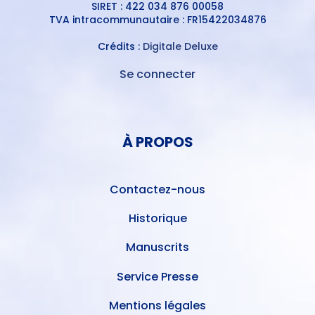
SIRET : 422 034 876 00058
TVA intracommunautaire : FR15422034876
Crédits :
Digitale Deluxe
Se connecter
MENU
DU
MENU
COMPTE
PIED
DE
À PROPOS
DE
L'UTILISATEUR
PAGE
Contactez-nous
Historique
Manuscrits
Service Presse
Mentions légales