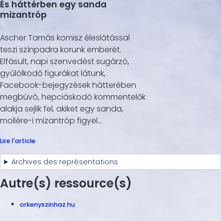
És háttérben egy sanda
mizantróp
Ascher Tamás komisz éleslátással
teszi színpadra korunk emberét.
Elfásult, napi szenvedést sugárzó,
gyűlölködő figurákat látunk,
Facebook-bejegyzések hátterében
megbúvó, hepciáskodó kommentelők
alakja sejlik fel, akiket egy sanda,
molière-i mizantróp figyel…
Lire l'article
Archives des représentations
Autre(s) ressource(s)
orkenyszinhaz.hu