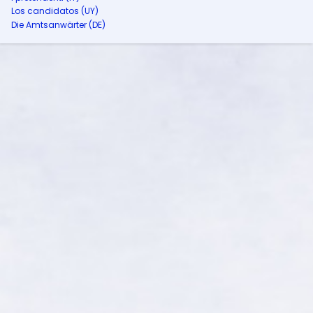
Los candidatos (UY)
Die Amtsanwärter (DE)