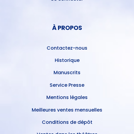
MENU
DU
MENU
COMPTE
PIED
DE
À PROPOS
DE
L'UTILISATEUR
PAGE
Contactez-nous
Historique
Manuscrits
Service Presse
Mentions légales
Meilleures ventes mensuelles
Conditions de dépôt