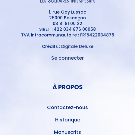
1, rue Gay Lussac
25000 Besançon
03 81 81 00 22
SIRET : 422 034 876 00058
TVA intracommunautaire : FR15422034876
Crédits :
Digitale Deluxe
Se connecter
MENU
DU
MENU
COMPTE
PIED
DE
À PROPOS
DE
L'UTILISATEUR
PAGE
Contactez-nous
Historique
Manuscrits