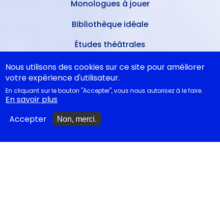
Monologues à jouer
Bibliothèque idéale
Études théâtrales
Festival d'Avignon 2026
Nous utilisons des cookies sur ce site pour améliorer
votre expérience d'utilisateur.
Tragédies grecques &
En cliquant sur le bouton "Accepter", vous nous autorisez à le faire.
relectures...
En savoir plus
Accepter
Non, merci.
METTRE À JOUR
Ajouter un spectacle
Ajouter un événement
La lettre des artistes à
Emmanuel Macron