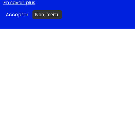
En savoir plus
Festival d'Avignon 2026
Accepter
Non, merci.
Tragédies grecques &
relectures...
METTRE À JOUR
Ajouter un spectacle
Ajouter un événement
La lettre des artistes à
Emmanuel Macron
EN CLASSE
Documentations