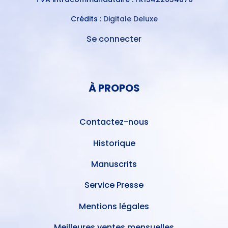
Crédits :
Digitale Deluxe
Se connecter
MENU
DU
MENU
COMPTE
PIED
DE
À PROPOS
DE
L'UTILISATEUR
PAGE
Contactez-nous
Historique
Manuscrits
Service Presse
Mentions légales
Meilleures ventes mensuelles