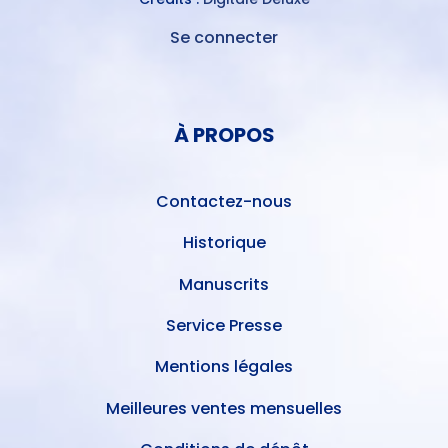
Se connecter
MENU
DU
MENU
COMPTE
PIED
DE
À PROPOS
DE
L'UTILISATEUR
PAGE
Contactez-nous
Historique
Manuscrits
Service Presse
Mentions légales
Meilleures ventes mensuelles