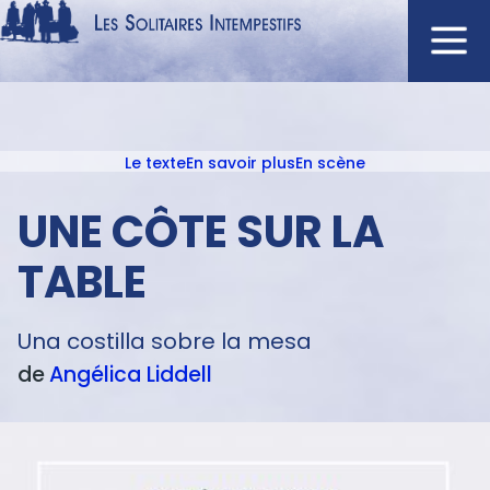
Aller
au
contenu
Navigation
principal
principale
Le texte
En savoir plus
En scène
ACCUEIL
Menu
NOUVEAUTÉS
texte
UNE CÔTE SUR LA
AUTEURS
TABLE
À L'AFFICHE
CATALOGUE
Una costilla sobre la mesa
DISTINCTIONS
de
Angélica
Liddell
CRITIQUES
PODCASTS