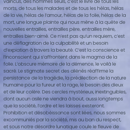
vaincus, des hommes seuls, c’est le livre de tous les
vidéo,
morts, de tous les malades et de tous les hélas, hélas
...)
de la vie, hélas de l’amour, hélas de la folie, hélas de la
mort, une longue plainte qui nous mène à la quête de
nouvelles entrailles, entrailles père, entrailles mère,
entrailles bien-aimé. Ce n’est pas qu’un requiem, c’est
une déflagration de la culpabilité et un besoin
d’expiation à travers la beauté. C’est la conscience et
l’inconscient qui s’affrontent dans le magma de la
folie. L’obscure mémoire de la démence, le voilà le
sacré. Le stigmate secret des aliénés réaffirme la
persistance de la tragédie, la prédilection de la nature
humaine pour la fureur et la rage, le besoin des dieux
et de leur colère. Des cercles mystérieux, inextinguibles,
dont aucun asile ne viendra à bout, aussi longtemps
que la société, l’ordre et les laisses existeront.
Prohibition et désobéissance sont liées, nous sommes
excommuniés par la société, mis au ban du respect,
et sous notre désordre lunatique coule le fleuve de