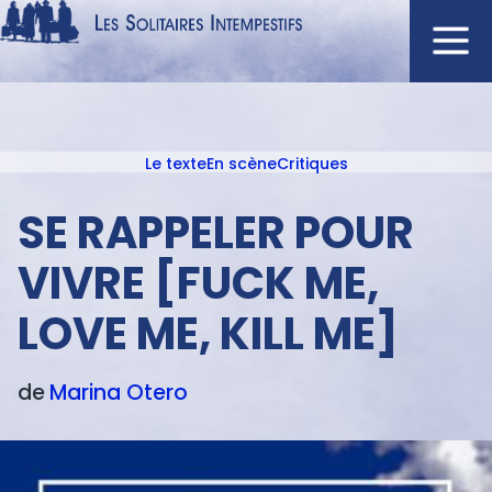
Aller
au
contenu
Navigation
principal
principale
Le texte
En scène
Critiques
ACCUEIL
Menu
NOUVEAUTÉS
texte
SE RAPPELER POUR
AUTEURS
VIVRE [FUCK ME,
À L'AFFICHE
LOVE ME, KILL ME]
CATALOGUE
DISTINCTIONS
de
Marina
Otero
CRITIQUES
PODCASTS