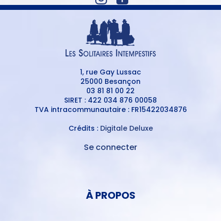
1, rue Gay Lussac
25000 Besançon
03 81 81 00 22
SIRET : 422 034 876 00058
TVA intracommunautaire : FR15422034876
Crédits :
Digitale Deluxe
Se connecter
MENU
DU
MENU
COMPTE
PIED
DE
À PROPOS
DE
L'UTILISATEUR
PAGE