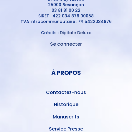
25000 Besançon
03 81 81 00 22
SIRET : 422 034 876 00058
TVA intracommunautaire : FR15422034876
Crédits :
Digitale Deluxe
Se connecter
MENU
DU
MENU
COMPTE
PIED
DE
À PROPOS
DE
L'UTILISATEUR
PAGE
Contactez-nous
Historique
Manuscrits
Service Presse