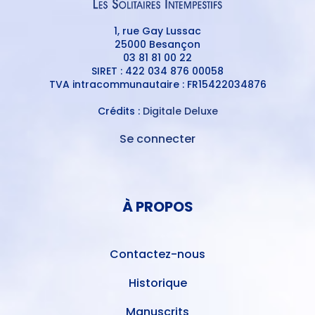
1, rue Gay Lussac
25000 Besançon
03 81 81 00 22
SIRET : 422 034 876 00058
TVA intracommunautaire : FR15422034876
Crédits :
Digitale Deluxe
Se connecter
MENU
DU
MENU
COMPTE
PIED
DE
À PROPOS
DE
L'UTILISATEUR
PAGE
Contactez-nous
Historique
Manuscrits