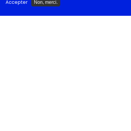
Accepter
Non, merci.
Tragédies grecques &
relectures...
METTRE À JOUR
Ajouter un spectacle
Ajouter un événement
La lettre des artistes à
Emmanuel Macron
EN CLASSE
Documentations
pédagogiques