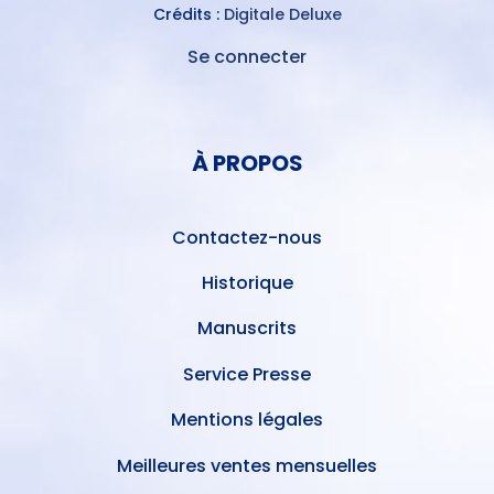
Crédits :
Digitale Deluxe
Se connecter
MENU
DU
MENU
COMPTE
PIED
DE
À PROPOS
DE
L'UTILISATEUR
PAGE
Contactez-nous
Historique
Manuscrits
Service Presse
Mentions légales
Meilleures ventes mensuelles