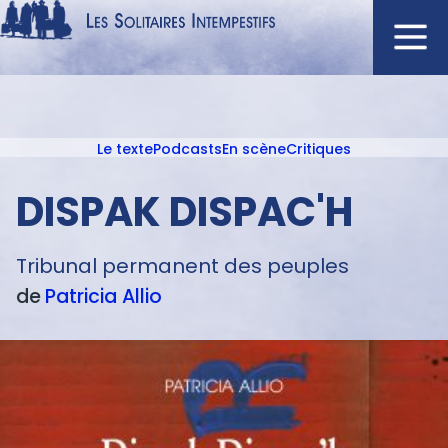
Aller
au
contenu
Navigation
principal
principale
Le texte
Podcasts
En scène
Critiques
ACCUEIL
Menu
NOUVEAUTÉS
texte
DISPAK DISPAC'H
AUTEURS
À L'AFFICHE
Tribunal permanent des peuples
CATALOGUE
de
Patricia
Allio
DISTINCTIONS
CRITIQUES
PODCASTS