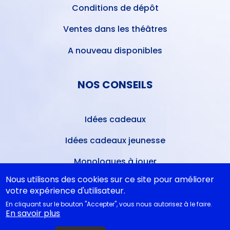
Conditions de dépôt
Ventes dans les théâtres
A nouveau disponibles
NOS CONSEILS
Idées cadeaux
Idées cadeaux jeunesse
Monologues à jouer
Nous utilisons des cookies sur ce site pour améliorer
Bibliothèque idéale
votre expérience d'utilisateur.
Études théâtrales
En cliquant sur le bouton "Accepter", vous nous autorisez à le faire.
En savoir plus
Festival d'Avignon 2026