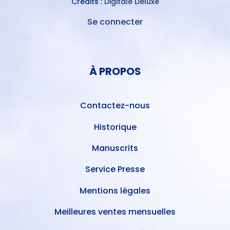
Crédits :
Digitale Deluxe
Se connecter
MENU
DU
MENU
COMPTE
PIED
DE
À PROPOS
DE
L'UTILISATEUR
PAGE
Contactez-nous
Historique
Manuscrits
Service Presse
Mentions légales
Meilleures ventes mensuelles