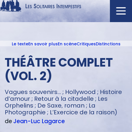
Aller
au
contenu
Navigation
principal
principale
Le texte
En savoir plus
En scène
Critiques
Distinctions
ACCUEIL
Menu
NOUVEAUTÉS
texte
THÉÂTRE COMPLET
AUTEURS
(VOL. 2)
À L'AFFICHE
CATALOGUE
Vagues souvenirs... ; Hollywood ; Histoire
DISTINCTIONS
d’amour ; Retour à la citadelle ; Les
Orphelins ; De Saxe‚ roman ; La
CRITIQUES
Photographie ; L’Exercice de la raison)
PODCASTS
de
Jean-Luc
Lagarce