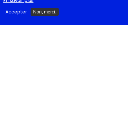
En savoir plus
Ajouter un spectacle
Accepter
Non, merci.
Ajouter un événement
La lettre des artistes à
Emmanuel Macron
EN CLASSE
Documentations
pédagogiques
Collègiens
Cycle 4 - Propositions
d’œuvres littéraires
Lycéens