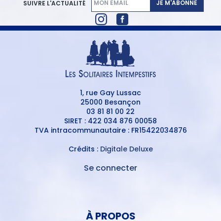
JE M'ABONNE
SUIVRE L'ACTUALITÉ
1, rue Gay Lussac
25000 Besançon
03 81 81 00 22
SIRET : 422 034 876 00058
TVA intracommunautaire : FR15422034876
Crédits :
Digitale Deluxe
Se connecter
MENU
DU
MENU
COMPTE
PIED
DE
À PROPOS
DE