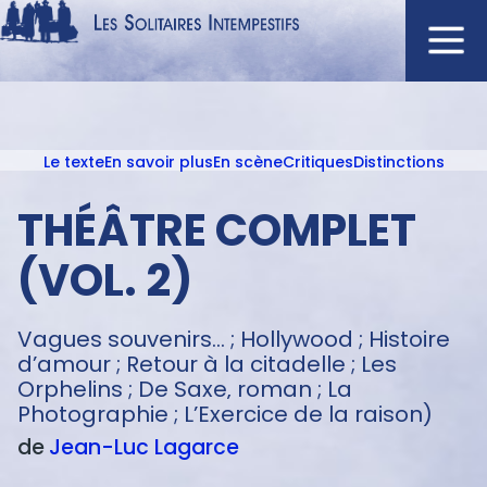
Aller
au
contenu
Navigation
principal
principale
Le texte
En savoir plus
En scène
Critiques
Distinctions
ACCUEIL
Menu
NOUVEAUTÉS
texte
THÉÂTRE COMPLET
AUTEURS
(VOL. 2)
À L'AFFICHE
CATALOGUE
Vagues souvenirs... ; Hollywood ; Histoire
DISTINCTIONS
d’amour ; Retour à la citadelle ; Les
Orphelins ; De Saxe‚ roman ; La
CRITIQUES
Photographie ; L’Exercice de la raison)
PODCASTS
de
Jean-Luc
Lagarce