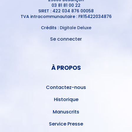
03 81 81 00 22
SIRET : 422 034 876 00058
TVA intracommunautaire : FR15422034876
Crédits :
Digitale Deluxe
Se connecter
MENU
DU
MENU
COMPTE
PIED
DE
À PROPOS
DE
L'UTILISATEUR
PAGE
Contactez-nous
Historique
Manuscrits
Service Presse