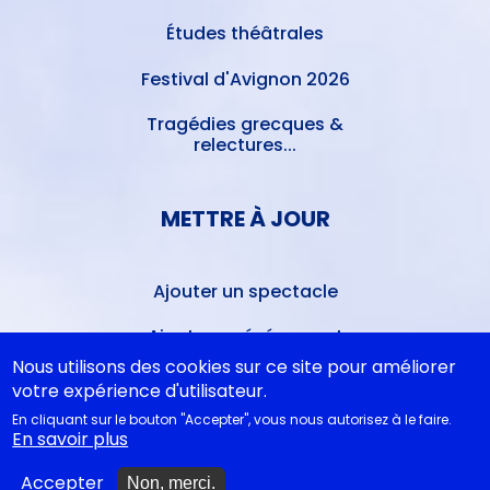
Études théâtrales
Festival d'Avignon 2026
Tragédies grecques &
relectures...
METTRE À JOUR
Ajouter un spectacle
Ajouter un événement
Nous utilisons des cookies sur ce site pour améliorer
La lettre des artistes à
votre expérience d'utilisateur.
Emmanuel Macron
En cliquant sur le bouton "Accepter", vous nous autorisez à le faire.
En savoir plus
EN CLASSE
Accepter
Non, merci.