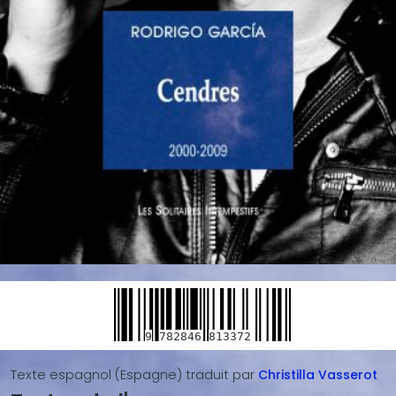
9
782846
813372
Texte espagnol (Espagne)
traduit par
Christilla
Vasserot