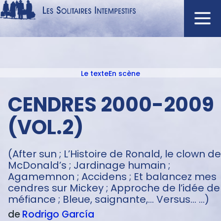
Aller
au
contenu
Navigation
principal
principale
Le texte
En scène
ACCUEIL
Menu
NOUVEAUTÉS
texte
CENDRES 2000-2009
AUTEURS
(VOL.2)
À L'AFFICHE
CATALOGUE
(After sun ; L’Histoire de Ronald, le clown de
DISTINCTIONS
McDonald’s ; Jardinage humain ;
Agamemnon ; Accidens ; Et balancez mes
CRITIQUES
cendres sur Mickey ; Approche de l’idée de
PODCASTS
méfiance ; Bleue, saignante,... Versus... ...)
de
Rodrigo
García