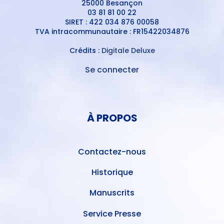
25000 Besançon
03 81 81 00 22
SIRET : 422 034 876 00058
TVA intracommunautaire : FR15422034876
Crédits :
Digitale Deluxe
Se connecter
MENU
DU
MENU
COMPTE
PIED
DE
À PROPOS
DE
L'UTILISATEUR
PAGE
Contactez-nous
Historique
Manuscrits
Service Presse