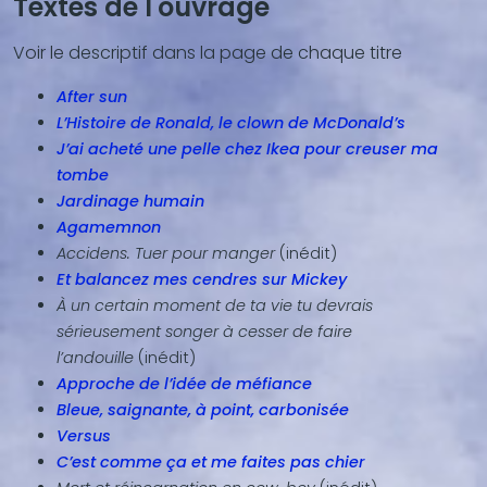
Textes de l'ouvrage
Blocs
de
Voir le descriptif dans la page de chaque titre
contenu
(texte,
After sun
vidéo,
L’Histoire de Ronald, le clown de McDonald’s
...)
J’ai acheté une pelle chez Ikea pour creuser ma
tombe
Jardinage humain
Agamemnon
Accidens. Tuer pour manger
(inédit)
Et balancez mes cendres sur Mickey
À un certain moment de ta vie tu devrais
sérieusement songer à cesser de faire
l’andouille
(inédit)
Approche de l’idée de méfiance
Bleue, saignante, à point, carbonisée
Versus
C’est comme ça et me faites pas chier